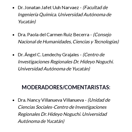
empíricas en diversas poblaciones milperas de Yucatán. En
Dr. Jonatan Jafet Uuh Narvaez -
Facultad de
conjunto, estas investigaciones tratan de correlacionar los
Ingeniería Química. Universidad Autónoma de
recursos bioculturales de Yucatán, los saberes ancestrales
Yucatán
sobre el aprovechamiento y manejo sustentable de estos
Dra. Paola del Carmen Ruiz Becerra -
Consejo
recursos y los importantes insumos que aporta para una
Nacional de Humanidades, Ciencias y Tecnologías
alimentación sana y nutritiva, los retos actuales que enfrenta
este modo de subsistencia ante el cambio climático, la
Dr. Ángel C. Lendechy Grajales -
Centro de
voraz expansión de formas de producción y consumo
Investigaciones Regionales Dr. Hideyo Noguchi.
industrial-capitalista y el extractivismo de bienes y saberes
Universidad Autónoma de Yucatán
culturales.
MODERADORES/COMENTARISTAS:
Área temática:
Alimentación y nutrición de los pueblos
Dra. Nancy Villanueva Villanueva -
Unidad de
originarios
Ciencias Sociales-Centro de Investigaciones
Regionales Dr. Hideyo Noguchi. Universidad
Autónoma de Yucatán