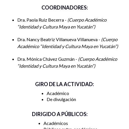
Programa:
COORDINADORES:
Patrimonio biocultural yucateco, decolonialidad y
Dra. Paola Ruiz Becerra -
Cuerpo Académico
adaptación al cambio climático.- Dra. Mónica Chávez
“Identidad y Cultura Maya en Yucatán”
Guzmán. Unidad de Ciencias Sociales-Centro de
Investigaciones Regionales Dr. Hideyo Noguchi.
Dra. Nancy Beatriz Villanueva Villanueva -
Cuerpo
Universidad Autónoma de Yucatán.
Académico “Identidad y Cultura Maya en Yucatán”
Dra. Mónica Chávez Guzmán -
Cuerpo Académico
“Identidad y Cultura Maya en Yucatán”
Situación actual de la producción para el autoabasto
familiar en Yucatán. -Dr. Jorge Urdapilleta Carrasco.
Centro de Investigación Científica de Yucatán.
GIRO DE LA ACTIVIDAD:
Académico
De divulgación
Revalorizando la milpa maya: una perspectiva desde
la alimentación funcional. -Dr. Jonatan Jafet Uuh
DIRIGIDO A PÚBLICOS:
Narvaez. Facultad de Ingeniería Química. Universidad
Académicos
Autónoma de Yucatán.