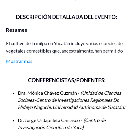
DESCRIPCIÓN DETALLADA DEL EVENTO:
Resumen
El cultivo de la milpa en Yucatán incluye varias especies de
vegetales comestibles que, ancestralmente, han permitido
el enriquecimiento del suelo y la nutrición de sus
Mostrar más
consumidores. Ha sido también una práctica económica
que, salvo en periodos de desastres naturales o de plagas,
CONFERENCISTAS/PONENTES:
recompensa con creces el esfuerzo invertido en la
producción. Sin embargo, las formas de vida moderna
Dra. Mónica Chávez Guzmán -
Unidad de Ciencias
asociadas al capitalismo han propiciado cambios en los
Sociales-Centro de Investigaciones Regionales Dr.
modos tradicionales de producción y en las prácticas
Hideyo Noguchi. Universidad Autónoma de Yucatán
alimentarias de las localidades milperas, en beneficio de la
industria agraria y alimentaria, las cuales, progresivamente,
Dr. Jorge Urdapilleta Carrasco -
Centro de
han contribuido al cambio climático. En esta mesa se
Investigación Científica de Yuca
expondrán los resultados de diversas investigaciones