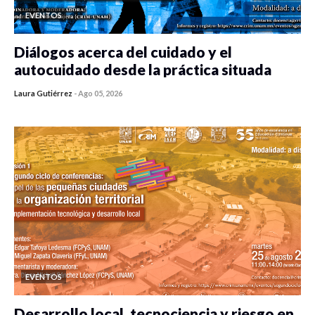
EVENTOS
Diálogos acerca del cuidado y el
autocuidado desde la práctica situada
Laura Gutiérrez
-
Ago 05, 2026
0 veces compartido
292 vistas
EVENTOS
Desarrollo local, tecnociencia y riesgo en