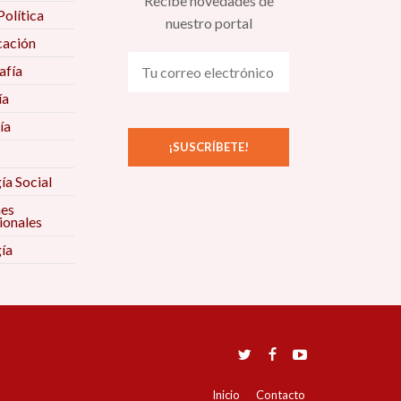
Recibe novedades de
Política
nuestro portal
ación
fía
ía
ía
ía Social
nes
ionales
ía
Inicio
Contacto