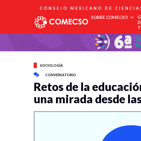
CONSEJO MEXICANO DE CIENCIA
G
SOBRE COMECSO
D
T
Afiliación
Asociados
Directorio
Estatutos
SOCIOLOGÍA
Fundadores
CONVERSATORIO
Publicaciones
Retos de la educació
Comité Editorial
Boletín
una mirada desde las