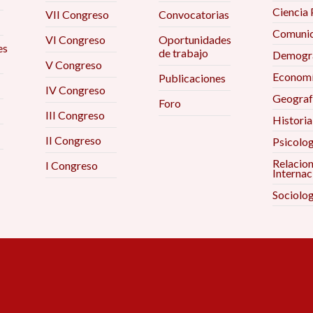
Ciencia 
VII Congreso
Convocatorias
Comunic
VI Congreso
Oportunidades
es
de trabajo
Demogra
V Congreso
Econom
Publicaciones
IV Congreso
Geograf
Foro
III Congreso
Historia
II Congreso
Psicolog
Relacio
I Congreso
Internac
Sociolog