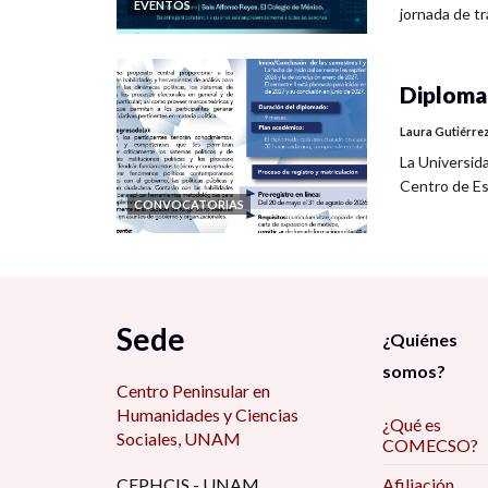
EVENTOS
jornada de tra
Diplomad
Laura Gutiérre
La Universid
Centro de Es
CONVOCATORIAS
Sede
¿Quiénes
somos?
Centro Peninsular en
Humanidades y Ciencias
¿Qué es
Sociales, UNAM
COMECSO?
CEPHCIS - UNAM
Afiliación