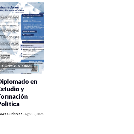
CONVOCATORIAS
Diplomado en
Estudio y
Formación
Política
0 veces compartido
aura Gutiérrez
-
Ago 07, 2026
1068 vistas