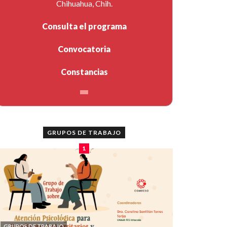
Chihuahua, Chih.
Consulta el programa
Convocatoria
Constancias
GRUPOS DE TRABAJO
1
GRUPOS DE TRABAJO