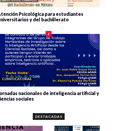
tención Psicológica para estudiantes
niversitarios y del bachillerato
0 veces compartido
2084 vistas
2
CONVOCATORIAS
ornadas nacionales de inteligencia artificial y
iencias sociales
0 veces compartido
5667 vistas
DESTACADAS