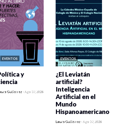
EVENTOS
EVENTOS
olítica y
¿El Leviatán
ciencia
artificial?
Inteligencia
0 veces compartido
aura Gutiérrez
-
Ago 07, 2026
Artificial en el
290 vistas
Mundo
Hispanoamericano
0 veces compartido
Laura Gutiérrez
-
Ago 07, 2026
308 vistas