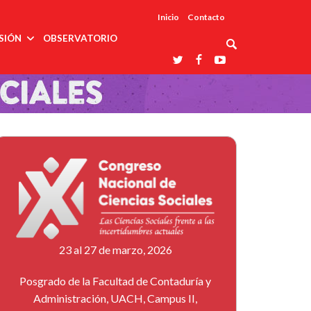
Inicio
Contacto
SIÓN
OBSERVATORIO
Asociaciones
udios
profesionales
onales
Grupos de
Reconoce
arrollo
trabajo
ar
La UDUALC
rcultural
os
A La
Redes
Universidad
cación
temáticas
De México
odología
Laboratorios
tico
En Su 475
as ciencias
Aniversario
nacionales
ales
Entidades
afines
d pública
ajo social
ismo
23 al 27 de marzo, 2026
Posgrado de la Facultad de Contaduría y
Administración, UACH, Campus II,