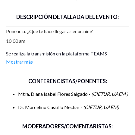
DESCRIPCIÓN DETALLADA DEL EVENTO:
Ponencia: ¿Qué te hace llegar a ser un nini?
10:00 am
Se realiza la transmisión en la plataforma TEAMS
Mostrar más
11:30 am
CONFERENCISTAS/PONENTES:
Se da por terminada la ponencia y se otorga un espacio
de 15 min. para preguntas comentarios y
Mtra. Diana Isabel Flores Salgado -
CIETUR, UAEM
retroalimentación por parte de los asistentes.
Dr. Marcelino Castillo Nechar -
CIETUR, UAEM
MODERADORES/COMENTARISTAS: