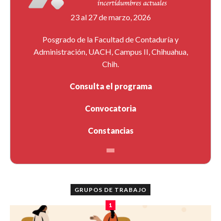
23 al 27 de marzo, 2026
Posgrado de la Facultad de Contaduría y
Administración, UACH, Campus II, Chihuahua,
Chih.
Consulta el programa
Convocatoria
Constancias
GRUPOS DE TRABAJO
1