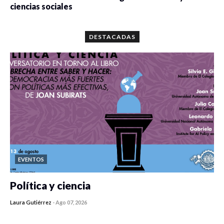
ciencias sociales
0 veces compartido
5665 vistas
DESTACADAS
EVENTOS
Política y ciencia
Laura Gutiérrez
-
Ago 07, 2026
0 veces compartido
122 vistas