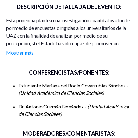
DESCRIPCIÓN DETALLADA DEL EVENTO:
Esta ponencia plantea una investigación cuantitativa donde
por medio de encuestas dirigidas a los universitarios de la
UAZ con la finalidad de analizar, por medio de su
percepción, si el Estado ha sido capaz de promover un
entorno natural sustentable. Se vuelve necesario evaluar la
Mostrar más
política pública en materia ambiental bajo el modelo de
sustentabilidad vigente. Es fundamental revisar qué idea
CONFERENCISTAS/PONENTES:
tienen los jóvenes sobre lo que es sostenible y el impacto
que tienen dichos aspectos sobre la satisfacción que
Estudiante Mariana del Rocío Covarrubias Sánchez -
perciben de su entorno natural, al integrar ambos rubros en
Unidad Académica de Ciencias Sociales
la presente investigación se pretende dar la base para la
nueva política ambiental y de bienestar social; conocer la
Dr. Antonio Guzmán Fernández -
Unidad Académica
opinión de los jóvenes permite que se visibilicen los aciertos
de Ciencias Sociales
y se puntualicen las deficiencias, lo que beneficia la nueva
gobernanza en la elaboración de política pública.
MODERADORES/COMENTARISTAS: