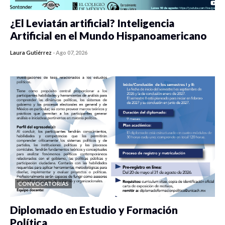
¿El Leviatán artificial? Inteligencia
Artificial en el Mundo Hispanoamericano
Laura Gutiérrez
-
Ago 07, 2026
0 veces compartido
334 vistas
CONVOCATORIAS
Diplomado en Estudio y Formación
Política