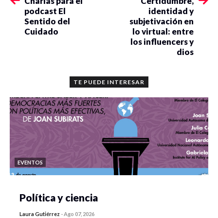
Charlas para el
Certidumbre,
podcast El
identidad y
Sentido del
subjetivación en
Cuidado
lo virtual: entre
los influencers y
dios
TE PUEDE INTERESAR
EVENTOS
Política y ciencia
Laura Gutiérrez
-
Ago 07, 2026