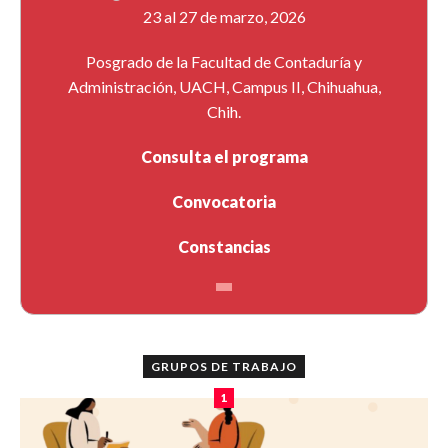
23 al 27 de marzo, 2026
Posgrado de la Facultad de Contaduría y
Administración, UACH, Campus II, Chihuahua,
Chih.
Consulta el programa
Convocatoria
Constancias
GRUPOS DE TRABAJO
1