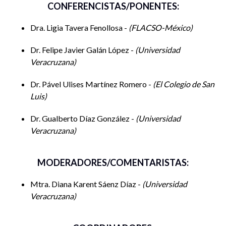
CONFERENCISTAS/PONENTES:
emitan comentarios. Los panelistas responderán de manera
breve. Para finalizar, la moderadora da por concluido en
Dra. Ligia Tavera Fenollosa -
FLACSO-México
panel, agradeciendo al público por su asistencia y a los
penalistas por socializar sus investigaciones.
Dr. Felipe Javier Galán López -
Universidad
Veracruzana
Dr. Pável Ulises Martínez Romero -
El Colegio de San
Luis
Dr. Gualberto Díaz González -
Universidad
Veracruzana
MODERADORES/COMENTARISTAS:
Mtra. Diana Karent Sáenz Díaz -
Universidad
Veracruzana