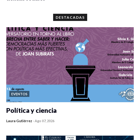
0 veces compartido
5680 vistas
DESTACADAS
EVENTOS
Política y ciencia
Laura Gutiérrez
-
Ago 07, 2026
0 veces compartido
453 vistas