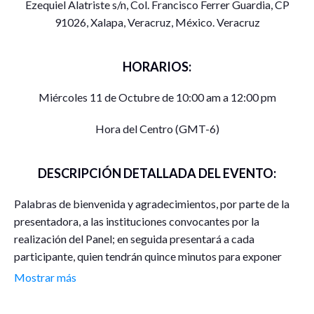
Ezequiel Alatriste s/n, Col. Francisco Ferrer Guardia, CP
91026, Xalapa, Veracruz, México. Veracruz
HORARIOS:
Miércoles 11 de Octubre de 10:00 am a 12:00 pm
Hora del Centro (GMT-6)
DESCRIPCIÓN DETALLADA DEL EVENTO:
Palabras de bienvenida y agradecimientos, por parte de la
presentadora, a las instituciones convocantes por la
realización del Panel; en seguida presentará a cada
participante, quien tendrán quince minutos para exponer
(oral o escrito) su tema a abordar. Al término de las
Mostrar más
exposiciones, la moderadora hará una breve relatoría antes
de pasar la voz al público para que externe preguntas o