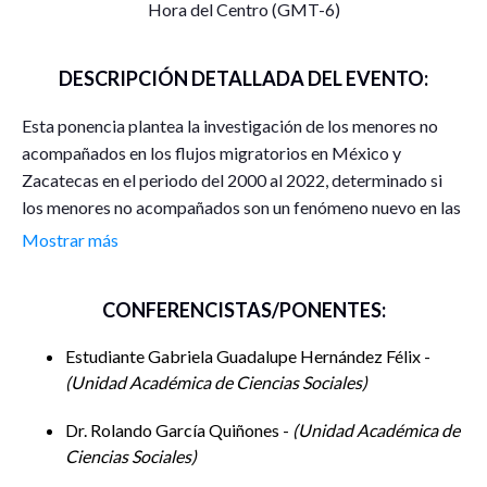
Hora del Centro (GMT-6)
DESCRIPCIÓN DETALLADA DEL EVENTO:
Esta ponencia plantea la investigación de los menores no
acompañados en los flujos migratorios en México y
Zacatecas en el periodo del 2000 al 2022, determinado si
los menores no acompañados son un fenómeno nuevo en las
perspectivas sobre la selectividad de los migrantes, al igual
Mostrar más
que elaborar un diagnóstico sobre los flujos migratorios de
menores no acompañados a nivel global, nacional y estatal,
CONFERENCISTAS/PONENTES:
para finalmente identificar los riesgos y vulnerabilidades
que más enfrentan los menores no acompañados en su
Estudiante Gabriela Guadalupe Hernández Félix -
tránsito por México y el Estado de Zacatecas.
Unidad Académica de Ciencias Sociales
Dr. Rolando García Quiñones -
Unidad Académica de
Ciencias Sociales