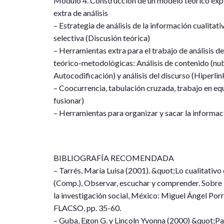
Módulo 4. Construcción de un modelo teórico expl
extra de análisis
– Estrategia de análisis de la información cualitati
selectiva (Discusión teórica)
– Herramientas extra para el trabajo de análisis d
teórico-metodológicas: Análisis de contenido (nube
Autocodificación) y análisis del discurso (Hiperlin
– Coocurrencia, tabulación cruzada, trabajo en equ
fusionar)
– Herramientas para organizar y sacar la informac
BIBLIOGRAFÍA RECOMENDADA
– Tarrés, María Luisa (2001). &quot;Lo cualitativo
(Comp.), Observar, escuchar y comprender. Sobre la
la investigación social, México: Miguel Ángel Por
FLACSO, pp. 35-60.
– Guba, Egon G. y Lincoln Yvonna (2000) &quot;P