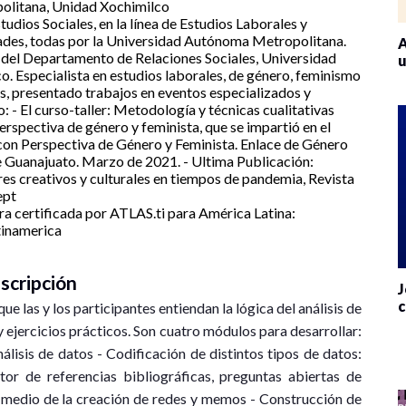
olitana, Unidad Xochimilco
tudios Sociales, en la línea de Estudios Laborales y
ades, todas por la Universidad Autónoma Metropolitana.
A
el Departamento de Relaciones Sociales, Universidad
u
 Especialista en estudios laborales, de género, feminismo
, presentado trabajos en eventos especializados y
: - El curso-taller: Metodología y técnicas cualitativas
erspectiva de género y feminista, que se impartió en el
con Perspectiva de Género y Feminista. Enlace de Género
 Guanajuato. Marzo de 2021. - Ultima Publicación:
res creativos y culturales en tiempos de pandemia, Revista
ept
ora certificada por ATLAS.ti para América Latina:
tinamerica
scripción
J
c
e las y los participantes entiendan la lógica del análisis de
 y ejercicios prácticos. Son cuatro módulos para desarrollar:
nálisis de datos - Codificación de distintos tipos de datos:
tor de referencias bibliográficas, preguntas abiertas de
 medio de la creación de redes y memos - Construcción de