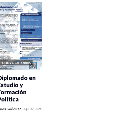
CONVOCATORIAS
Diplomado en
Estudio y
Formación
Política
0 veces compartido
aura Gutiérrez
-
Ago 07, 2026
1081 vistas