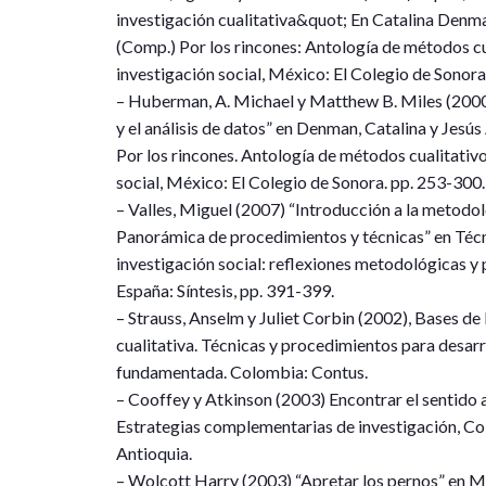
investigación cualitativa&quot; En Catalina Den
(Comp.) Por los rincones: Antología de métodos cua
investigación social, México: El Colegio de Sonor
– Huberman, A. Michael y Matthew B. Miles (200
y el análisis de datos” en Denman, Catalina y Jes
Por los rincones. Antología de métodos cualitativo
social, México: El Colegio de Sonora. pp. 253-300.
– Valles, Miguel (2007) “Introducción a la metodolo
Panorámica de procedimientos y técnicas” en Técn
investigación social: reflexiones metodológicas y 
España: Síntesis, pp. 391-399.
– Strauss, Anselm y Juliet Corbin (2002), Bases de 
cualitativa. Técnicas y procedimientos para desarro
fundamentada. Colombia: Contus.
– Cooffey y Atkinson (2003) Encontrar el sentido a
Estrategias complementarias de investigación, C
Antioquia.
– Wolcott Harry (2003) “Apretar los pernos” en Mej