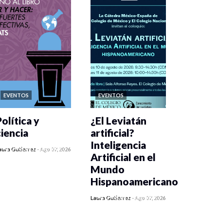
EVENTOS
EVENTOS
olítica y
¿El Leviatán
ciencia
artificial?
Inteligencia
0 veces compartido
aura Gutiérrez
-
Ago 07, 2026
Artificial en el
304 vistas
Mundo
Hispanoamericano
0 veces compartido
Laura Gutiérrez
-
Ago 07, 2026
321 vistas