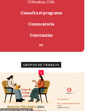
Chihuahua, Chih.
Consulta el programa
Convocatoria
Constancias
GRUPOS DE TRABAJO
1
GRUPOS DE TRABAJO