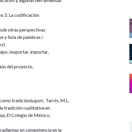
icativo y algunas herramientas
va 3: La codificación
esde otras perspectivas
 y lista de palabras /
ks)
ipo. (exportar, importar,
ión del proyecto.
 como tradición&quot;. Tarrés, M.L.
 tradición cualitativa en
rúa, El Colegio de México,
aradigmas en competencia en la