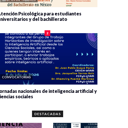
tención Psicológica para estudiantes
niversitarios y del bachillerato
0 veces compartido
2084 vistas
2
CONVOCATORIAS
ornadas nacionales de inteligencia artificial y
iencias sociales
0 veces compartido
5667 vistas
DESTACADAS