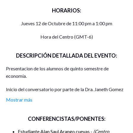
HORARIOS:
Jueves 12 de Octubre de 11:00 pm a 1:00 pm
Hora del Centro (GMT-6)
DESCRIPCIÓN DETALLADA DEL EVENTO:
Presentacion de los alumnos de quinto semestre de
economía.
Inicio del conversatorio por parte de la Dra. Janeth Gomez
Rodriguez.
Mostrar más
se abrirán una ronda de hasta cinco minutos por
participante, dando oportunidad de réplica por hasta
CONFERENCISTAS/PONENTES:
dos de los participantes.
Estudiante Alan Saul Arango cuevas -
Centro