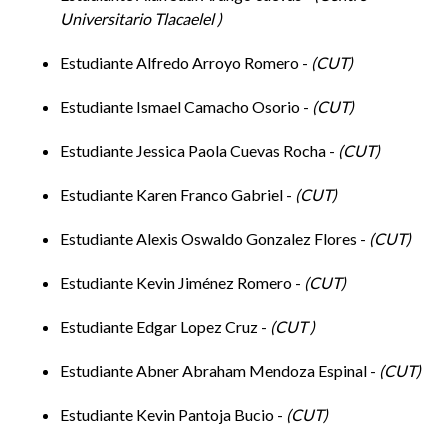
una vez concluida la primera ronda , se hará un
Universitario Tlacaelel
recuento de lo expuesto, para dar paso a una segunda
ronda , la réplica se puede dar en cualquier momento,
Estudiante Alfredo Arroyo Romero -
CUT
siempre que el interviniente pida la palabra.
Estudiante Ismael Camacho Osorio -
CUT
una vez agotada la segunda ronda, se hace la
Estudiante Jessica Paola Cuevas Rocha -
CUT
conclusión del conversatorio y se finaliza.
Estudiante Karen Franco Gabriel -
CUT
Estudiante Alexis Oswaldo Gonzalez Flores -
CUT
Estudiante Kevin Jiménez Romero -
CUT
Estudiante Edgar Lopez Cruz -
CUT
Estudiante Abner Abraham Mendoza Espinal -
CUT
Estudiante Kevin Pantoja Bucio -
CUT