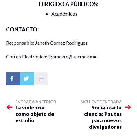
DIRIGIDO A PÚBLICOS:
Académicos
CONTACTO:
Responsable: Janeth Gomez Rodriguez
Correo Electrónico: jgomezro@uaemex.mx
+
ENTRADA ANTERIOR
SIGUIENTE ENTRADA
La violencia
Socializar la
como objeto de
ciencia: Pautas
estudio
para nuevos
divulgadores