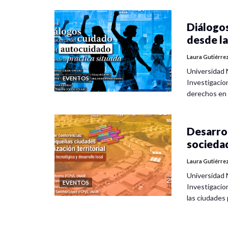
Diálogos
desde la
Laura Gutiérre
Universidad 
EVENTOS
Investigacio
derechos en
Desarrol
socieda
Laura Gutiérre
Universidad 
EVENTOS
Investigacio
las ciudade