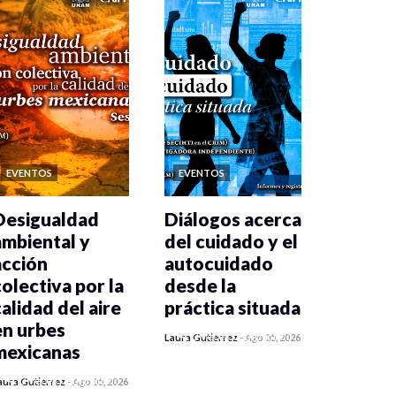
EVENTOS
EVENTOS
Desigualdad
Diálogos acerca
ambiental y
del cuidado y el
acción
autocuidado
colectiva por la
desde la
calidad del aire
práctica situada
en urbes
0 veces compartido
Laura Gutiérrez
-
Ago 05, 2026
mexicanas
349 vistas
0 veces compartido
aura Gutiérrez
-
Ago 05, 2026
355 vistas