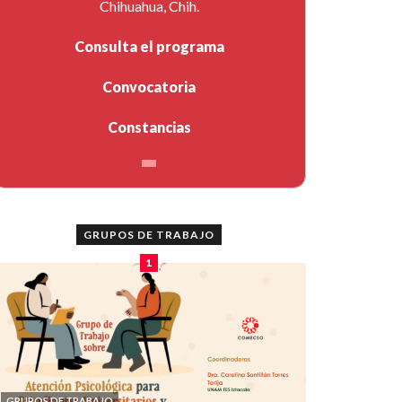
Chihuahua, Chih.
Consulta el programa
Convocatoria
Constancias
GRUPOS DE TRABAJO
1
GRUPOS DE TRABAJO