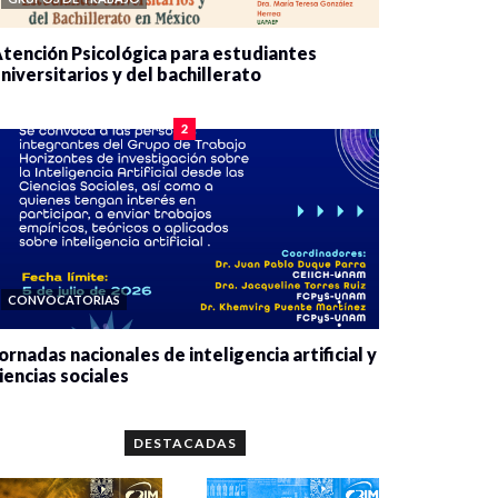
tención Psicológica para estudiantes
niversitarios y del bachillerato
0 veces compartido
2078 vistas
2
CONVOCATORIAS
ornadas nacionales de inteligencia artificial y
iencias sociales
0 veces compartido
5648 vistas
DESTACADAS