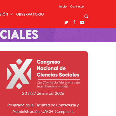
Inicio
Contacto
SIÓN
OBSERVATORIO
Asociaciones
udios
profesionales
onales
Grupos de
Reconoce
arrollo
trabajo
ar
La UDUALC
rcultural
os
A La
Redes
Universidad
cación
temáticas
De México
odología
Laboratorios
tico
En Su 475
as ciencias
Aniversario
nacionales
ales
Entidades
afines
d pública
ajo social
ismo
23 al 27 de marzo, 2026
Posgrado de la Facultad de Contaduría y
Administración, UACH, Campus II,