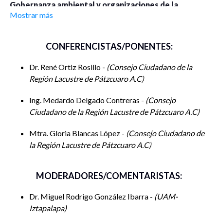
Gobernanza ambiental y organizaciones de la
Mostrar más
sociedad civil: el caso del Consejo Ciudadano de la
Región Lacustre de Pátzcuaro A.C. en Michoacán.
CONFERENCISTAS/PONENTES:
Fecha: Martes 10 de octubre de 2023. Sala
Dr. René Ortiz Rosillo -
Consejo Ciudadano de la
Hora
: 10:00-11:30 horas
Región Lacustre de Pátzcuaro A.C
Ponentes
: Dr. René Ortiz Rosillo; Ing. Medardo Delgado
Ing. Medardo Delgado Contreras -
Consejo
Contreras; Mtra. Gloria Blancas López.
Ciudadano de la Región Lacustre de Pátzcuaro A.C
Coordinador Académico y moderador:
Dr. Miguel R.
Mtra. Gloria Blancas López -
Consejo Ciudadano de
González Ibarra (UAM-Iztapalapa, México).
la Región Lacustre de Pátzcuaro A.C
Objetivo
: Dialogar y compartir sobre la experiencia y
aprendizajes del Consejo Ciudadano de la Región Lacustre
MODERADORES/COMENTARISTAS:
de Pátzcuaro en su Proyect Salvemos al Río Guaní y su
Dr. Miguel Rodrigo González Ibarra -
UAM-
aporte para la construcción de ciudadanía en el municipio de
Iztapalapa
Pátzcuaro en el estado de Michoacán, México