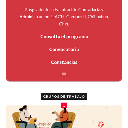
Posgrado de la Facultad de Contaduría y
Administración, UACH, Campus II, Chihuahua,
Chih.
Consulta el programa
Convocatoria
Constancias
GRUPOS DE TRABAJO
1