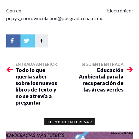
Correo Electrónico:
pcpys_coordvinculacion@posgrado.unam.mx
+
ENTRADA ANTERIOR
SIGUIENTE ENTRADA
Todo lo que
Educación
quería saber
Ambiental para la
sobre los nuevos
recuperación de
libros de texto y
las áreas verdes
no se atrevía a
preguntar
TE PUEDE INTERESAR