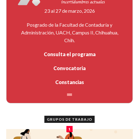
23 al 27 de marzo, 2026
Posgrado de la Facultad de Contaduría y
Administración, UACH, Campus II, Chihuahua,
Chih.
Consulta el programa
Convocatoria
Constancias
GRUPOS DE TRABAJO
1