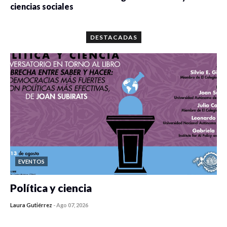
ciencias sociales
0 veces compartido
5663 vistas
DESTACADAS
EVENTOS
Política y ciencia
Laura Gutiérrez
-
Ago 07, 2026
0 veces compartido
13 vistas