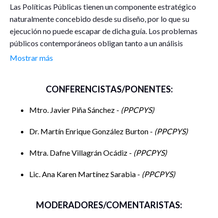
Las Políticas Públicas tienen un componente estratégico
naturalmente concebido desde su diseño, por lo que su
ejecución no puede escapar de dicha guía. Los problemas
públicos contemporáneos obligan tanto a un análisis
exhaustivo, como a una construcción multidisciplinaria de
Mostrar más
las respuestas gubernamentales para atenderlos. Entre los
temas de mayor interés para la ciudadanía están: educación,
CONFERENCISTAS/PONENTES:
energía, salud y seguridad. El propósito de esta mesa
redonda es discutir cómo generar mejores Políticas
Mtro. Javier Piña Sánchez -
PPCPYS
Públicas para México desde un enfoque estratégico en
estas materias detonadas por el constante flujo migratorio
Dr. Martín Enrique González Burton -
PPCPYS
hacia los Estados Unidos.
Mtra. Dafne Villagrán Ocádiz -
PPCPYS
Lic. Ana Karen Martínez Sarabia -
PPCPYS
MODERADORES/COMENTARISTAS: