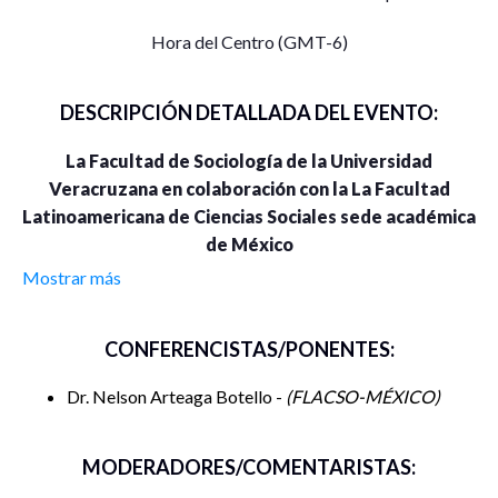
Hora del Centro (GMT-6)
DESCRIPCIÓN DETALLADA DEL EVENTO:
La Facultad de Sociología de la Universidad
Veracruzana en colaboración con la La Facultad
Latinoamericana de Ciencias Sociales sede académica
de México
Mostrar más
En el marco de la Semana de la Sociología
INVITAN A
CONFERENCISTAS/PONENTES:
Conferencia Magistral
Dr. Nelson Arteaga Botello -
FLACSO-MÉXICO
De la sociología cultural a la esfera civil
MODERADORES/COMENTARISTAS:
Impartida por el Dr. Nelson Arteaga Botello