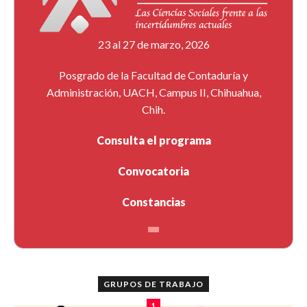
23 al 27 de marzo, 2026
Posgrado de la Facultad de Contaduría y
Administración, UACH, Campus II, Chihuahua,
Chih.
Consulta el programa
Convocatoria
Constancias
GRUPOS DE TRABAJO
1