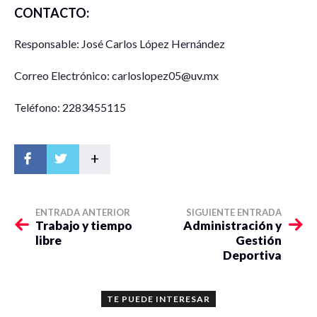
CONTACTO:
discursos y narrativas que apelan a una solidaridad e
inclusión ampliada de la vida social. Esta aproximación
Responsable: José Carlos López Hernández
permite entender analítica e empíricamente el
funcionamiento de la democracia en las sociedades
Correo Electrónico: carloslopez05@uv.mx
contemporáneas, sus mecanismos de reparación civil, así
como sus constantes crisis.
Teléfono: 2283455115
+
ENTRADA ANTERIOR
SIGUIENTE ENTRADA
Trabajo y tiempo
Administración y
libre
Gestión
Deportiva
TE PUEDE INTERESAR