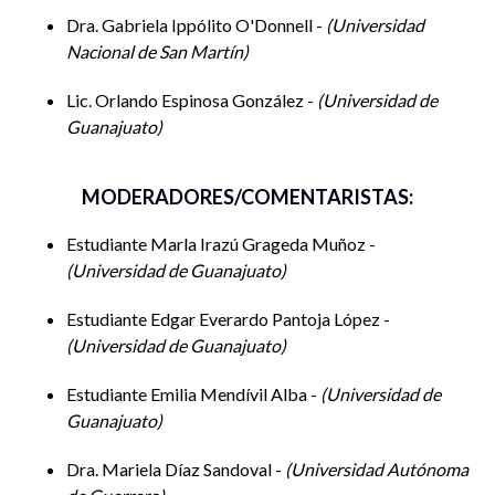
Dra. Gabriela Ippólito O'Donnell -
Universidad
Nacional de San Martín
Lic. Orlando Espinosa González -
Universidad de
Guanajuato
MODERADORES/COMENTARISTAS:
Hora: 13:00-14:00
Estudiante Marla Irazú Grageda Muñoz -
Universidad de Guanajuato
Mesa 2. Derechos humanos y sistemas de derechos
Estudiante Edgar Everardo Pantoja López -
Modera:
Emilia Arriaga Cano, UG
Universidad de Guanajuato
Estudiante Emilia Mendívil Alba -
Universidad de
Guanajuato
El derecho humano a la participación ciudadana en
asuntos públicos
Dra. Mariela Díaz Sandoval -
Universidad Autónoma
Jesús Soriano Flores y José Manuel Ledezma Rosas, UG