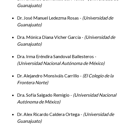
Guanajuato
Hora 11:30-13:00
Dr. José Manuel Ledezma Rosas -
Universidad de
Guanajuato
Mesa 1. Sistema político mexicano
Dra. Mónica Diana Vicher García -
Universidad de
Modera:
Edgar Pantoja Morán, UG
Guanajuato
Dra. Irma Eréndira Sandoval Ballesteros -
Universidad Nacional Autónoma de México
La relación ejecutivo-legislativo en tiempos de la
autodenominada “4t”
Dr. Alejandro Monsiváis Carrillo -
El Colegio de la
Fernando Patrón Sánchez, UG
Frontera Norte
MORENA como partido vertical
Dra. Sofía Salgado Remigio -
Universidad Nacional
Ma. Aidé Hernandez García, UG
Autónoma de México
Presidencialismo y militarización en el siglo XXI
Dr. Alex Ricardo Caldera Ortega -
Universidad de
Guanajuato
Fernando Barrientos del Monte, UG