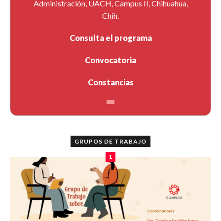
Conferencia Magistral
Administración, UACH, Campus II, Chihuahua,
Chih.
El Enfoque de la Corrupción Estructural
Consulta el programa
y la Teoría del Doble Fraude
Convocatoria
Irma Eréndira Sandoval Ballesteros, Instituto de
Investigaciones Sociales-UNAM
Constancias
Comenta:
Monserrat Olivos Fuentes, UG
GRUPOS DE TRABAJO
Modera:
Elisa Mata Carreón, UG
1
Organizan
Cuerpo Académico Gobierno, Instituciones y
Organizaciones en el Contexto de la Globalización