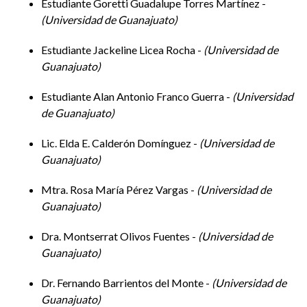
Estudiante Goretti Guadalupe Torres Martínez -
Universidad de Guanajuato
Estudiante Jackeline Licea Rocha -
Universidad de
Hora: 16:00-17:30
Guanajuato
Mesa 3. La política desde lo local
Estudiante Alan Antonio Franco Guerra -
Universidad
de Guanajuato
Modera:
Dulce M. Guzmán Villagómez
, UG
Lic. Elda E. Calderón Domínguez -
Universidad de
Guanajuato
Construyendo la Democracia y gobernanza municipal
Mtra. Rosa María Pérez Vargas -
Universidad de
en Guanajuato. El caso del Reglamento de
Guanajuato
Participación Ciudadana de Guanajuato Capital
Fernando Díaz Pérez
, UG
Dra. Montserrat Olivos Fuentes -
Universidad de
Guanajuato
La articulación institucional como uno de las
Dr. Fernando Barrientos del Monte -
Universidad de
principales acciones para abatir y prevenir la
Guanajuato
violencia de género en el Estado de Guanajuato.