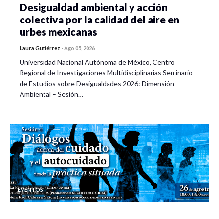
Desigualdad ambiental y acción
Sofía Salgado Remigio
colectiva por la calidad del aire en
urbes mexicanas
Laura Gutiérrez
-
Ago 05, 2026
Avances y retrocesos institucionales en el combate a
Universidad Nacional Autónoma de México, Centro
la corrupción
Regional de Investigaciones Multidisciplinarias Seminario
Monserrat Olivos Fuentes
, UG
de Estudios sobre Desigualdades 2026: Dimensión
Ambiental – Sesión…
Efectos de la austeridad republicana en el
decaimiento del aparato administrativo mexicano
Diana Vicher García
, UG
Relaciones intergubernamentales y el diseño de la
Administración Pública Federal a partir de la reforma
a la Ley Orgánica de la Administración Pública
Federal.
EVENTOS
Rosa María Pérez Vargas
, UG