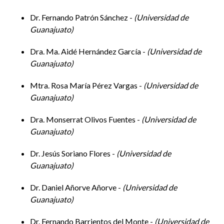
Dr. Fernando Patrón Sánchez -
Universidad de
Martes 10 de Octubre de 2023
Guanajuato
Hora: 10:00-11:30
Dra. Ma. Aidé Hernández García -
Universidad de
Guanajuato
Mtra. Rosa María Pérez Vargas -
Universidad de
Conferencia Magistral
Guanajuato
Demócratas desleales y la autocratización gradual
Dra. Monserrat Olivos Fuentes -
Universidad de
Guanajuato
Alejandro Monsiváis, El Colegio de la Frontera Norte
Dr. Jesús Soriano Flores -
Universidad de
Guanajuato
Comenta:
Fernando Barrientos del Monte, UG
Dr. Daniel Añorve Añorve -
Universidad de
Guanajuato
Modera:
Emilia Mendívil Alba, UG
Dr. Fernando Barrientos del Monte -
Universidad de