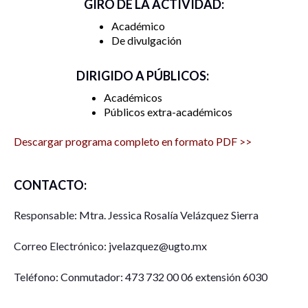
GIRO DE LA ACTIVIDAD:
Académico
De divulgación
Comentan:
DIRIGIDO A PÚBLICOS:
Marla I. Grajeda Muñoz
, UG
Académicos
Diana Vicher García
Públicos extra-académicos
, UG
Descargar programa completo en formato PDF >>
Daniel Añorve Añorve
, UG
CONTACTO:
Responsable: Mtra. Jessica Rosalía Velázquez Sierra
Miércoles 11 de Octubre
Correo Electrónico: jvelazquez@ugto.mx
Hora: 10:00-11:45
Teléfono: Conmutador: 473 732 00 06 extensión 6030
Conferencia Magistral