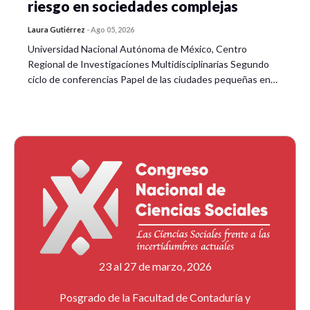
Comentaristas:
riesgo en sociedades complejas
Laura Gutiérrez
-
Ago 05, 2026
Universidad Nacional Autónoma de México, Centro
Mariela Díaz Sandoval
, UAGRO
Regional de Investigaciones Multidisciplinarias Segundo
ciclo de conferencias Papel de las ciudades pequeñas en…
Rosalinda Castro Maravilla
, UAEM
Verónica Marlene Correa Flores
, UIIM
Elizabeth Cobilt Cruz
, UG
Hora: 13:00-14:30
23 al 27 de marzo, 2026
Posgrado de la Facultad de Contaduría y