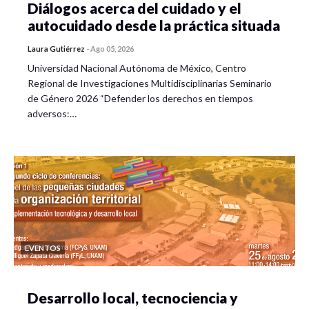
Diálogos acerca del cuidado y el
autocuidado desde la práctica situada
Laura Gutiérrez
-
Ago 05, 2026
Hora: 11:45-13:00
Universidad Nacional Autónoma de México, Centro
Regional de Investigaciones Multidisciplinarias Seminario
Presentación de libro
de Género 2026 “Defender los derechos en tiempos
adversos:…
Modera: Diego J. Cárdenas Elías, UG
“La cultura política en Guanajuato. Entre la tradición y
la modernidad”
de Ma. Aidé Hernández García y Elizabeth C. Cobilt
Cruz (Coords).
EVENTOS
Desarrollo local, tecnociencia y