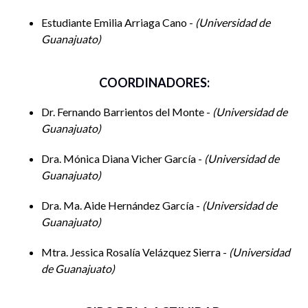
Karen Grisel López Becerra
, UG
Estudiante Emilia Arriaga Cano -
Universidad de
Guanajuato
El acuerdo de hermanamiento Guanajuato-Ashland:
54 años de éxito a través del enfoque
people-to-
people
COORDINADORES:
Daniel Añorve Añorve
, UG
Dr. Fernando Barrientos del Monte -
Universidad de
Guanajuato
Hora: 17:30-18:30
Dra. Mónica Diana Vicher García -
Universidad de
Guanajuato
Presentación de libro
Dra. Ma. Aide Hernández García -
Universidad de
Guanajuato
«
La paradiplomacia en México: casos de éxito
«, de
Mtra. Jessica Rosalía Velázquez Sierra -
Universidad
Daniel Añorve, Ray Lara y Guillermo Zamora
de Guanajuato
Modera:
Marla I. Grajeda Muñoz
, UG