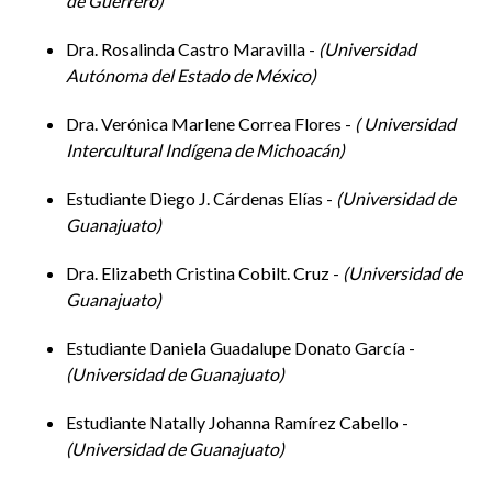
de Guerrero
De la acción a la implementación: retos y
Dra. Rosalinda Castro Maravilla -
Universidad
perspectivas de la representación política de grupos
Autónoma del Estado de México
históricamente vulnerados, rumbo a las elecciones
2024
Dra. Verónica Marlene Correa Flores -
Universidad
Intercultural Indígena de Michoacán
Orlando Espinosa González, UG
Estudiante Diego J. Cárdenas Elías -
Universidad de
Guanajuato
Crisis de agua en México, análisis desde la ciencia
Dra. Elizabeth Cristina Cobilt. Cruz -
Universidad de
política y la ecología política
Guanajuato
Alex Caldera Ortega, UG-León
Estudiante Daniela Guadalupe Donato García -
Universidad de Guanajuato
Estudiante Natally Johanna Ramírez Cabello -
Hora: 14:00-16:00
Universidad de Guanajuato
Receso