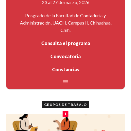
23 al 27 de marzo, 2026
Posgrado de la Facultad de Contaduría y
Administración, UACH, Campus II, Chihuahua,
Chih.
Consulta el programa
Convocatoria
Constancias
GRUPOS DE TRABAJO
1