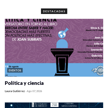
0 veces compartido
5664 vistas
DESTACADAS
EVENTOS
Política y ciencia
Laura Gutiérrez
-
Ago 07, 2026
0 veces compartido
104 vistas