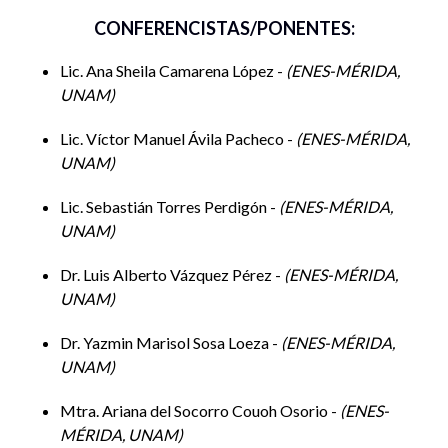
Políticas ambientales para el
Ana Sheila
CONFERENCISTAS/PONENTES:
saneamiento de los cenotes en Yucatán:
Camarena
un análisis comparativo desde el
López
paradigma de la gobernanza del agua.
Lic. Ana Sheila Camarena López -
ENES-MÉRIDA,
UNAM
¿El sobre-concesionamiento del agua
Sebastián
subterránea cómo un componente para
Torres
el indicador de la marginación social en
Lic. Víctor Manuel Ávila Pacheco -
ENES-MÉRIDA,
Perdigón
Quintana Roo?
UNAM
Calidad de Vida en México. Un análisis
Lic. Sebastián Torres Perdigón -
econométrico de las interacciones entre
ENES-MÉRIDA,
Luis Alberto
indicadores de Pobreza, el Índice de
UNAM
Vázquez Pérez
Desarrollo Humano y la tasa de Suicidios
2014-2020.
Dr. Luis Alberto Vázquez Pérez -
ENES-MÉRIDA,
Yazmin Marisol
Carrera política y formación docente: el
UNAM
Sosa Loeza
caso de las mujeres yucatecas
Dr. Yazmin Marisol Sosa Loeza -
ENES-MÉRIDA,
Una aproximación de las problemáticas
Ariana del
estructurales del sistema educativo
UNAM
Socorro Couoh
relacionadas con el abandono escolar en
Osorio
Yucatán
Mtra. Ariana del Socorro Couoh Osorio -
ENES-
MÉRIDA, UNAM