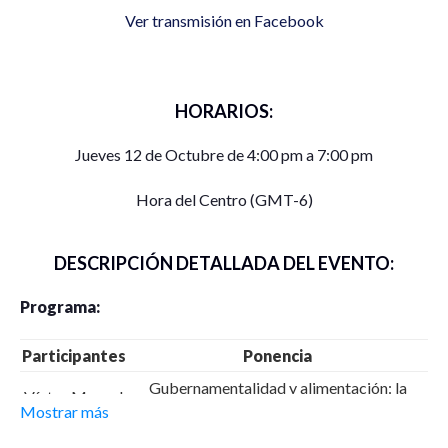
Ver transmisión en Facebook
HORARIOS:
Jueves 12 de Octubre de 4:00 pm a 7:00 pm
Hora del Centro (GMT-6)
DESCRIPCIÓN DETALLADA DEL EVENTO:
Programa:
Participantes
Ponencia
Gubernamentalidad y alimentación: la
Víctor Manuel
práctica de gobierno en Desayunos
Mostrar más
Ávila Pacheco
Escolares.