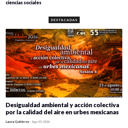
ciencias sociales
0 veces compartido
5659 vistas
DESTACADAS
EVENTOS
Desigualdad ambiental y acción colectiva
por la calidad del aire en urbes mexicanas
Laura Gutiérrez
-
Ago 05, 2026
0 veces compartido
473 vistas