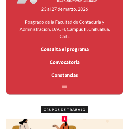
23 al 27 de marzo, 2026
Posgrado de la Facultad de Contaduría y
Administración, UACH, Campus II, Chihuahua,
Chih.
Consulta el programa
Convocatoria
Constancias
GRUPOS DE TRABAJO
1