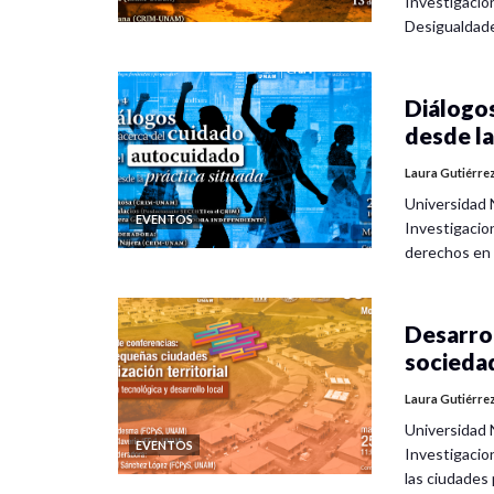
Investigacio
Desigualdad
Diálogos
desde la
Laura Gutiérre
Universidad 
EVENTOS
Investigacio
derechos en
Desarrol
socieda
Laura Gutiérre
Universidad 
EVENTOS
Investigacio
las ciudade