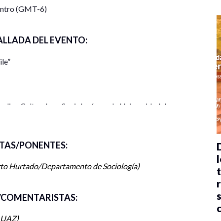
entro (GMT-6)
ALLADA DEL EVENTO:
ile”
dios Culturales y Sociología por la Universidad de
n School of Economics.
 Sociología de la Universidad Alberto Hurtado,
TAS/PONENTES:
isma universidad e investigadora del Instituto
l
a .Sus temas de investigación son sociología del
rto Hurtado/Departamento de Sociología
ología de la memoria y de los derechos humanos;
ibro “Sujetos y Subjetividades: Aproximaciones
COMENTARISTAS:
idad Alberto Hurtado) y en 2019 “Resistance to
Atrocity” (Palgrave Macmillan) reeditado en español
-UAZ