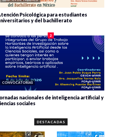
tención Psicológica para estudiantes
niversitarios y del bachillerato
0 veces compartido
2078 vistas
2
CONVOCATORIAS
ornadas nacionales de inteligencia artificial y
iencias sociales
0 veces compartido
5651 vistas
DESTACADAS