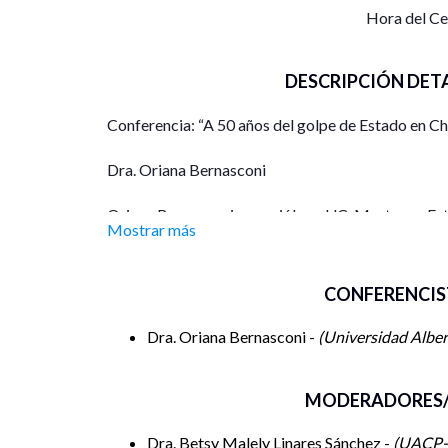
Hora del C
DESCRIPCIÓN DET
Conferencia: “A 50 años del golpe de Estado en Ch
Dra. Oriana Bernasconi
Oriana Bernasconi es socióloga UC, Master en Estu
Mostrar más
Birmingham y Doctora en Sociología por la Londo
Es Profesora Titular y Directora del Doctorado en
CONFERENCIS
fundadora del Centro de Derechos Humanos de la m
Milenio de investigación en Violencia y Democraci
Dra. Oriana Bernasconi -
Universidad Albe
sujeto; violencia política y documentalidad; soci
teoría social post-estructural. En 2022 editó el l
MODERADORES/
empíricas en tiempos actuales” (Editorial Univers
Political Violence in Latin America: Documenting 
Dra. Betsy Malely Linares Sánchez -
UACP