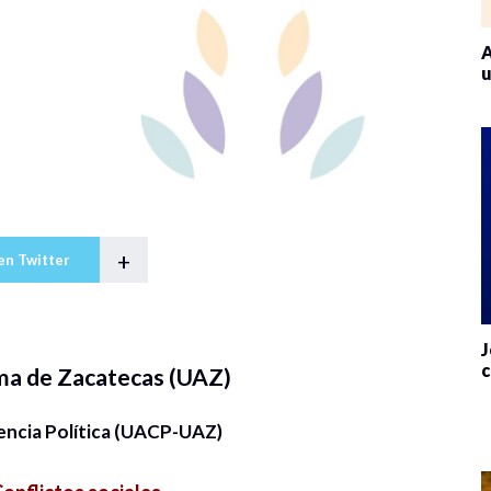
A
u
+
en Twitter
J
c
ma de Zacatecas (UAZ)
encia Política (UACP-UAZ)