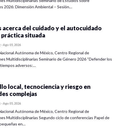
nes Multidisciplinarias Seminario de Estudios sobre
es 2026: Dimensión Ambiental – Sesión…
 acerca del cuidado y el autocuidado
 práctica situada
z
-
Ago 05, 2026
Nacional Autónoma de México, Centro Regional de
nes Multidisciplinarias Seminario de Género 2026 “Defender los
 tiempos adversos:…
lo local, tecnociencia y riesgo en
des complejas
z
-
Ago 05, 2026
Nacional Autónoma de México, Centro Regional de
nes Multidisciplinarias Segundo ciclo de conferencias Papel de
s pequeñas en…