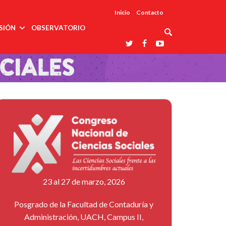
Inicio
Contacto
SIÓN
OBSERVATORIO
Asociaciones
udios
profesionales
onales
Grupos de
Reconoce
arrollo
trabajo
ar
La UDUALC
rcultural
os
A La
Redes
Universidad
cación
temáticas
De México
odología
Laboratorios
tico
En Su 475
as ciencias
Aniversario
nacionales
ales
Entidades
afines
d pública
ajo social
ismo
23 al 27 de marzo, 2026
Posgrado de la Facultad de Contaduría y
Administración, UACH, Campus II,