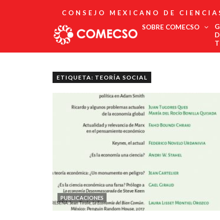
CONSEJO MEXICANO DE CIENCIA
G
SOBRE COMECSO
D
T
Afiliación
Asociados
ETIQUETA: TEORÍA SOCIAL
Directorio
Estatutos
Fundadores
Publicaciones
Comité Editorial
Boletín
PUBLICACIONES