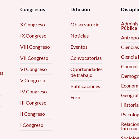
Congresos
Difusión
Discipli
Adminis
X Congreso
Observatorio
Pública
IX Congreso
Noticias
Antropo
VIII Congreso
Eventos
Ciencias
Ciencia 
VII Congreso
Convocatorias
Comunic
VI Congreso
Oportunidades
es
de trabajo
Demogra
V Congreso
Econom
Publicaciones
IV Congreso
Geograf
Foro
III Congreso
Historia
II Congreso
Psicolog
Relacio
I Congreso
Internac
Sociolog