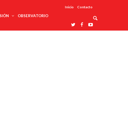
Inicio
Contacto
SIÓN
OBSERVATORIO
Asociaciones
udios
profesionales
onales
Grupos de
Reconoce
arrollo
trabajo
ar
La UDUALC
rcultural
os
A La
Redes
Universidad
cación
temáticas
De México
odología
Laboratorios
tico
En Su 475
as ciencias
Aniversario
nacionales
ales
Entidades
afines
d pública
ajo social
ismo