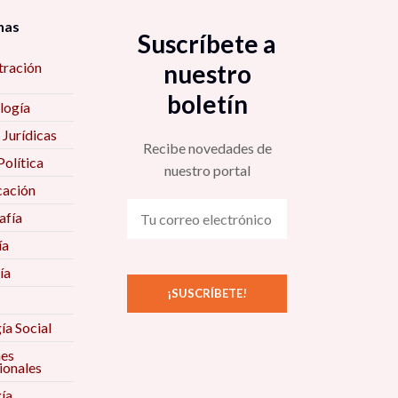
nas
Suscríbete a
tración
nuestro
boletín
logía
 Jurídicas
Recibe novedades de
Política
nuestro portal
ación
fía
ía
ía
ía Social
nes
ionales
ía