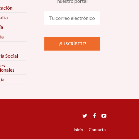
nuestro portal
ación
fía
ía
ía
ía Social
nes
ionales
ía
Inicio
Contacto