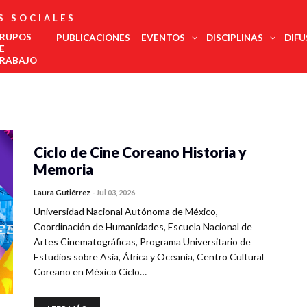
S SOCIALES
RUPOS
PUBLICACIONES
EVENTOS
DISCIPLINAS
DIFU
E
RABAJO
Administración
Est
Noroeste
Pública
regi
Noreste
Antropología
COMECSO
La UNAM
El
Urgente,
Des
Felicita Al
Será Sede
COMECSO
Desmont
Ciencias
Centro Occidente
inte
Mtro.
Del
Aprueba La
Fenómen
Jurídicas
Ciclo de Cine Coreano Historia y
Centro Sur
Eduardo
Congreso
Incorporación
Como El
Edu
Ciencia Política
Vega López
De Estudios
Del
Declive
Metropolitana
Memoria
Met
Latinoamericanos
Instituto De
Democrá
Comunicación
Sur Sureste
Más Grande
Investigación
de l
Demografía
Del Mundo
En
Laura Gutiérrez
-
Jul 03, 2026
soci
Innovación
Economía
Salu
Universidad Nacional Autónoma de México,
Y
Geografía
Gobernanza
Trab
Coordinación de Humanidades, Escuela Nacional de
Historia
Tur
Artes Cinematográficas, Programa Universitario de
Psicología
Estudios sobre Asia, África y Oceanía, Centro Cultural
Social
Coreano en México Ciclo…
Relaciones
Internacionales
Sociología