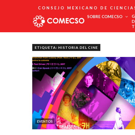
CONSEJO MEXICANO DE CIENCIA
G
SOBRE COMECSO
D
T
Afiliación
Asociados
ETIQUETA: HISTORIA DEL CINE
Directorio
Estatutos
Fundadores
Publicaciones
Comité Editorial
Boletín
EVENTOS