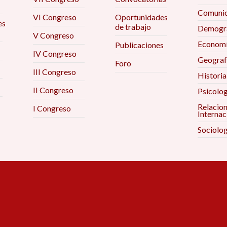
Comunic
VI Congreso
Oportunidades
es
de trabajo
Demogra
V Congreso
Econom
Publicaciones
IV Congreso
Geograf
Foro
III Congreso
Historia
II Congreso
Psicolog
Relacio
I Congreso
Internac
Sociolog