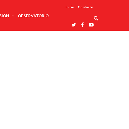
Inicio
Contacto
SIÓN
OBSERVATORIO
Asociaciones
udios
profesionales
onales
Grupos de
Reconoce
arrollo
trabajo
ar
La UDUALC
rcultural
os
A La
Redes
Universidad
cación
temáticas
De México
odología
Laboratorios
tico
En Su 475
as ciencias
Aniversario
nacionales
ales
Entidades
afines
d pública
ajo social
ismo