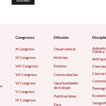
LEER MÁS
Congresos
Difusión
Discipli
Adminis
X Congreso
Observatorio
Pública
IX Congreso
Noticias
Antropo
VIII Congreso
Eventos
Ciencias
Ciencia 
VII Congreso
Convocatorias
Comunic
VI Congreso
Oportunidades
es
de trabajo
Demogra
V Congreso
Econom
Publicaciones
IV Congreso
Geograf
Foro