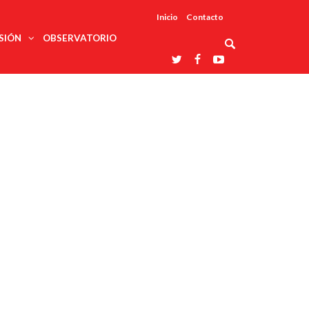
Inicio
Contacto
SIÓN
OBSERVATORIO
Asociaciones
udios
profesionales
onales
Grupos de
Reconoce
arrollo
trabajo
ar
La UDUALC
rcultural
os
A La
Redes
Universidad
cación
temáticas
De México
odología
Laboratorios
tico
En Su 475
as ciencias
Aniversario
nacionales
ales
Entidades
afines
d pública
ajo social
ismo