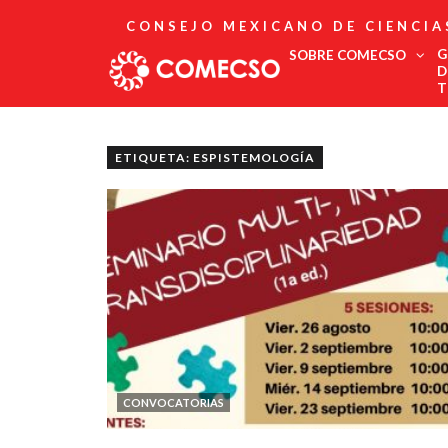
CONSEJO MEXICANO DE CIENCIA
G
SOBRE COMECSO
D
T
Afiliación
Asociados
ETIQUETA: ESPISTEMOLOGÍA
Directorio
Estatutos
Fundadores
Publicaciones
Comité Editorial
Boletín
CONVOCATORIAS