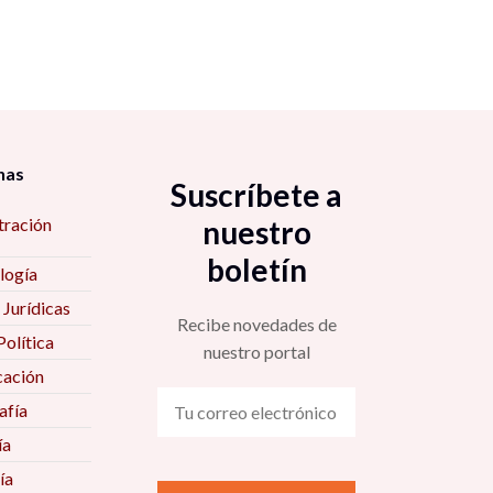
nas
Suscríbete a
tración
nuestro
boletín
logía
 Jurídicas
Recibe novedades de
Política
nuestro portal
ación
fía
ía
ía