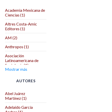
Academia Mexicana de
Ciencias (1)
Altres Costa-Amic
Editores (1)
AM (2)
Anthropos (1)
Asociación
Latinoamericana de
Sociología (1)
Mostrar más
Asociación Mexicana
de Ciencias Políticas (1)
AUTORES
Autodeterminación (1)
Abel Juárez
Benemérita Universidad
Martínez (1)
Autónoma de Puebla (2)
Adelaido García
Benemérita y
Andres (1)