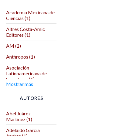
Academia Mexicana de
Ciencias (1)
Altres Costa-Amic
Editores (1)
AM (2)
Anthropos (1)
Asociación
Latinoamericana de
Sociología (1)
Mostrar más
Asociación Mexicana
de Ciencias Políticas (1)
AUTORES
Autodeterminación (1)
Abel Juárez
Benemérita Universidad
Martínez (1)
Autónoma de Puebla (2)
Adelaido García
Benemérita y
Andres (1)