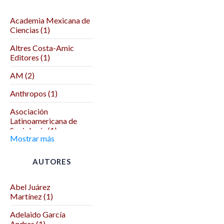
Academia Mexicana de
Ciencias (1)
Altres Costa-Amic
Editores (1)
AM (2)
Anthropos (1)
Asociación
Latinoamericana de
Sociología (1)
Mostrar más
Asociación Mexicana
de Ciencias Políticas (1)
AUTORES
Autodeterminación (1)
Abel Juárez
Benemérita Universidad
Martínez (1)
Autónoma de Puebla (2)
Adelaido García
Benemérita y
Andres (1)