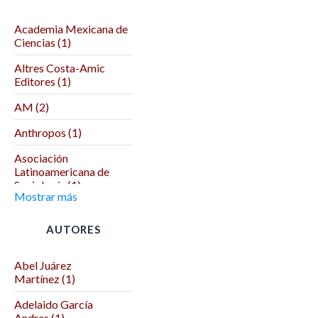
Academia Mexicana de
Ciencias (1)
Altres Costa-Amic
Editores (1)
AM (2)
Anthropos (1)
Asociación
Latinoamericana de
Sociología (1)
Mostrar más
Asociación Mexicana
de Ciencias Políticas (1)
AUTORES
Autodeterminación (1)
Abel Juárez
Benemérita Universidad
Martínez (1)
Autónoma de Puebla (2)
Adelaido García
Benemérita y
Andres (1)