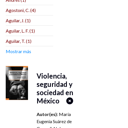
Centenaria Escuela
Normal del Estado (1)
Agostoni, C. (4)
Biblos (1)
Aguilar, J. (1)
Bonilla Artigas
Aguilar, L. F. (1)
Editores (2)
Aguilar, T. (1)
BUAP (1)
Aguilera, M. (1)
Mostrar más
CEIICH (1)
Aguirre Lora, M. E. (1)
Centre de Recherches
Interdisciplinaires sur
Agustín Herrera
Violencia,
les Mondes Ibériques
Reyes (1)
Contemporains (1)
seguridad y
Aikin Araluce, O. (1)
sociedad en
Centro de Investigación
Alain Basail
y Docencia
México
Rodríguez (17)
Económicas (3)
Alarcón Menchaca,
Centro de
Autor(es):
María
L. (3)
Investigaciones
Eugenia Suárez de
Interdisciplinarias en