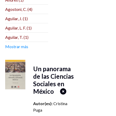
Centenaria Escuela
Normal del Estado (1)
Agostoni, C. (4)
Biblos (1)
Aguilar, J. (1)
Bonilla Artigas
Aguilar, L. F. (1)
Editores (2)
Aguilar, T. (1)
BUAP (1)
Aguilera, M. (1)
Mostrar más
CEIICH (1)
Aguirre Lora, M. E. (1)
Centre de Recherches
Interdisciplinaires sur
Agustín Herrera
Un panorama
les Mondes Ibériques
Reyes (1)
Contemporains (1)
de las Ciencias
Aikin Araluce, O. (1)
Sociales en
Centro de Investigación
Alain Basail
y Docencia
México
Rodríguez (17)
Económicas (3)
Alarcón Menchaca,
Centro de
Autor(es):
Cristina
L. (3)
Investigaciones
Puga
Interdisciplinarias en