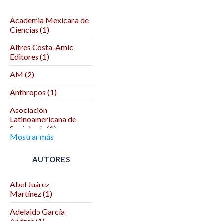
Academia Mexicana de
Ciencias (1)
Altres Costa-Amic
Editores (1)
AM (2)
Anthropos (1)
Asociación
Latinoamericana de
Sociología (1)
Mostrar más
Asociación Mexicana
de Ciencias Políticas (1)
AUTORES
Autodeterminación (1)
Abel Juárez
Benemérita Universidad
Martínez (1)
Autónoma de Puebla (2)
Adelaido García
Benemérita y
Andres (1)