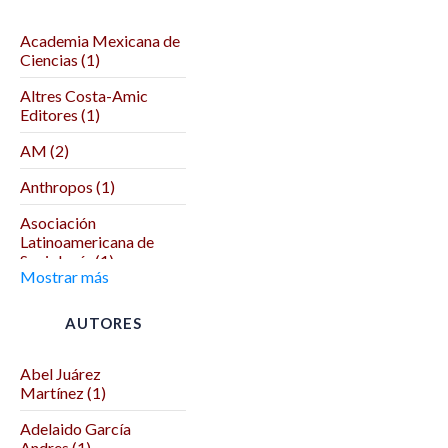
Academia Mexicana de
Ciencias (1)
Altres Costa-Amic
Editores (1)
AM (2)
Anthropos (1)
Asociación
Latinoamericana de
Sociología (1)
Mostrar más
Asociación Mexicana
de Ciencias Políticas (1)
AUTORES
Autodeterminación (1)
Abel Juárez
Benemérita Universidad
Martínez (1)
Autónoma de Puebla (2)
Adelaido García
Benemérita y
Andres (1)