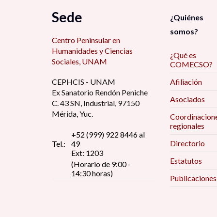
Aikin Araluce, O. (1)
Sede
Centro de Investigaciones Interdisciplinarias
¿Quiénes
en Humanidades (CIIH) (2)
Alain Basail Rodríguez (17)
somos?
Centro Peninsular en
Centro de Investigaciones y Docencia
Alarcón Menchaca, L. (3)
Económicas (4)
Humanidades y Ciencias
¿Qué es
Alcántara Bojorge, D. (2)
Sociales, UNAM
COMECSO?
Centro de Investigaciones y Estudios de
Género (5)
Alcántara, A. (1)
CEPHCIS - UNAM
Afiliación
Ex Sanatorio Rendón Peniche
Centro Peninsular en Humanidades y Ciencias
Alcántara, E. (2)
Asociados
Sociales (CEPHCIS)) (1)
C. 43 SN, Industrial, 97150
Alejandra García Quintanilla (1)
Mérida, Yuc.
Coordinacion
Centro Regional de Investigaciones
regionales
Alejandra Valdés Teja (1)
Multidisciplinarias (CRIM) (1)
+52 (999) 922 8446 al
Directorio
Tel.:
49
Alejandro Canales Sánchez (1)
CIAD (1)
Ext: 1203
Estatutos
Alejandro Monsiváis (2)
(Horario de 9:00 -
CIALC (1)
14:30 horas)
Publicaciones
Alfredo Andrade (1)
CISAN (7)
Alfredo Hualde (4)
CLACSO (1)
Alí Ruiz Coronel (1)
CMDPDH (1)