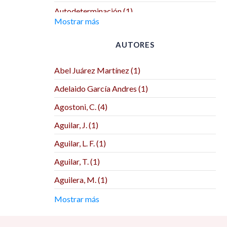
Autodeterminación (1)
Mostrar más
Benemérita Universidad Autónoma de
Puebla (2)
AUTORES
Benemérita y Centenaria Escuela Normal del
Estado (1)
Abel Juárez Martínez (1)
Biblos (1)
Adelaido García Andres (1)
Bonilla Artigas Editores (2)
Agostoni, C. (4)
BUAP (1)
Aguilar, J. (1)
CEIICH (1)
Aguilar, L. F. (1)
Centre de Recherches Interdisciplinaires sur
Aguilar, T. (1)
les Mondes Ibériques Contemporains (1)
Aguilera, M. (1)
Centro de Investigación y Docencia
Económicas (3)
Aguirre Lora, M. E. (1)
Mostrar más
Centro de Investigaciones Interdisciplinarias
Agustín Herrera Reyes (1)
en Ciencias y Humanidades (CEIICH) (1)