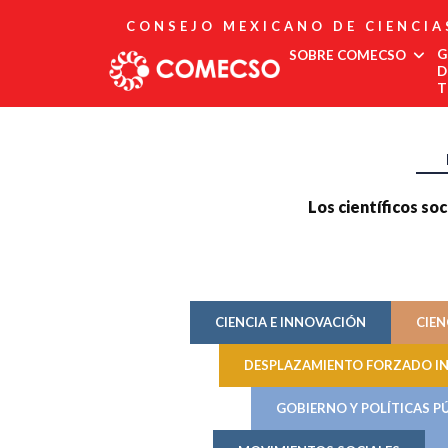
CONSEJO MEXICANO DE CIENCIA
G
SOBRE COMECSO
D
T
Afiliación
Asociados
Directorio
Estatutos
Los científicos soc
Fundadores
Publicaciones
Comité Editorial
Boletín
CIENCIA E INNOVACIÓN
CIEN
DESPLAZAMIENTO FORZADO I
GOBIERNO Y POLÍTICAS P