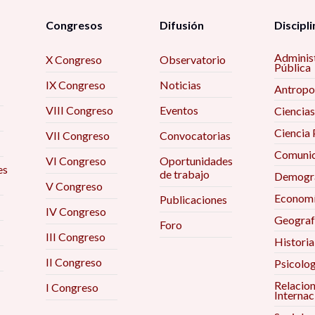
Congresos
Difusión
Discipli
Adminis
X Congreso
Observatorio
Pública
IX Congreso
Noticias
Antropo
VIII Congreso
Eventos
Ciencias
Ciencia 
VII Congreso
Convocatorias
Comunic
VI Congreso
Oportunidades
es
de trabajo
Demogra
V Congreso
Econom
Publicaciones
IV Congreso
Geograf
Foro
III Congreso
Historia
II Congreso
Psicolog
Relacio
I Congreso
Internac