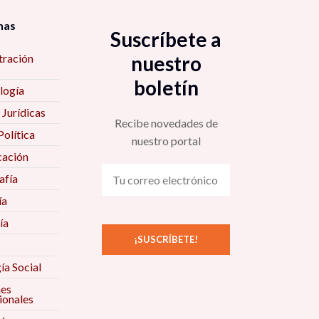
nas
Suscríbete a
tración
nuestro
boletín
logía
 Jurídicas
Recibe novedades de
Política
nuestro portal
ación
fía
ía
ía
ía Social
nes
ionales