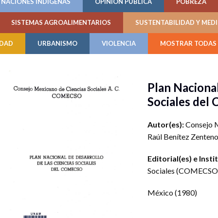
NACIONES INDÍGENAS
OPINIÓN PÚBLICA
POBREZA
SISTEMAS AGROALIMENTARIOS
SUSTENTABILIDAD Y MED
IDAD
URBANISMO
VIOLENCIA
MOSTRAR TODAS 
Plan Nacional
Sociales d
Autor(es):
Consejo 
Raúl Benítez Zenten
Editorial(es) e Insti
Sociales (COMECSO
México
(1980)