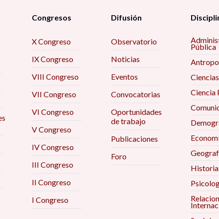
Congresos
Difusión
Discipli
Adminis
X Congreso
Observatorio
Pública
IX Congreso
Noticias
Antropo
VIII Congreso
Eventos
Ciencias
Ciencia 
VII Congreso
Convocatorias
Comunic
VI Congreso
Oportunidades
es
de trabajo
Demogra
V Congreso
Econom
Publicaciones
IV Congreso
Geograf
Foro
III Congreso
Historia
II Congreso
Psicolog
Relacio
I Congreso
Internac