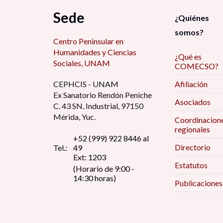
Aikin Araluce, O. (1)
Sede
Centro de Investigaciones Interdisciplinarias
¿Quiénes
en Humanidades (CIIH) (2)
Alain Basail Rodríguez (17)
somos?
Centro Peninsular en
Centro de Investigaciones y Docencia
Alarcón Menchaca, L. (3)
Económicas (4)
Humanidades y Ciencias
¿Qué es
Alcántara Bojorge, D. (2)
Sociales, UNAM
COMECSO?
Centro de Investigaciones y Estudios de
Género (5)
Alcántara, A. (1)
CEPHCIS - UNAM
Afiliación
Ex Sanatorio Rendón Peniche
Centro Peninsular en Humanidades y Ciencias
Alcántara, E. (2)
Asociados
Sociales (CEPHCIS)) (1)
C. 43 SN, Industrial, 97150
Alejandra García Quintanilla (1)
Mérida, Yuc.
Coordinacion
Centro Regional de Investigaciones
regionales
Alejandra Valdés Teja (1)
Multidisciplinarias (CRIM) (1)
+52 (999) 922 8446 al
Directorio
Tel.:
49
Alejandro Canales Sánchez (1)
CIAD (1)
Ext: 1203
Estatutos
Alejandro Monsiváis (2)
(Horario de 9:00 -
CIALC (1)
14:30 horas)
Publicaciones
Alfredo Andrade (1)
CISAN (7)
Alfredo Hualde (4)
CLACSO (1)
Alí Ruiz Coronel (1)
CMDPDH (1)