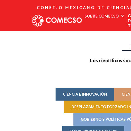
CONSEJO MEXICANO DE CIENCIA
G
SOBRE COMECSO
D
T
Afiliación
Asociados
Directorio
Estatutos
Los científicos soc
Fundadores
Publicaciones
Comité Editorial
Boletín
CIENCIA E INNOVACIÓN
CIEN
DESPLAZAMIENTO FORZADO I
GOBIERNO Y POLÍTICAS P