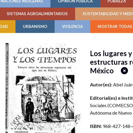
NACIONES INDÍGENAS
OPINIÓN PÚBLICA
POBREZA
SISTEMAS AGROALIMENTARIOS
SUSTENTABILIDAD Y MED
IDAD
URBANISMO
VIOLENCIA
MOSTRAR TODAS 
Los lugares y
estructuras r
México
Autor(es):
Abel Juár
Editorial(es) e Insti
Sociales (COMECSO
Autónoma de Nuevo 
ISBN:
968-427-148-