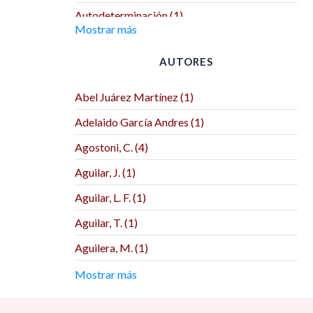
Autodeterminación (1)
Mostrar más
Benemérita Universidad Autónoma de
Puebla (2)
AUTORES
Benemérita y Centenaria Escuela Normal del
Estado (1)
Abel Juárez Martínez (1)
Biblos (1)
Adelaido García Andres (1)
Bonilla Artigas Editores (2)
Agostoni, C. (4)
BUAP (1)
Aguilar, J. (1)
CEIICH (1)
Aguilar, L. F. (1)
Centre de Recherches Interdisciplinaires sur
Aguilar, T. (1)
les Mondes Ibériques Contemporains (1)
Aguilera, M. (1)
Centro de Investigación y Docencia
Económicas (3)
Aguirre Lora, M. E. (1)
Mostrar más
Centro de Investigaciones Interdisciplinarias
Agustín Herrera Reyes (1)
en Ciencias y Humanidades (CEIICH) (1)