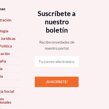
nas
Suscríbete a
tración
nuestro
boletín
logía
 Jurídicas
Recibe novedades de
Política
nuestro portal
ación
fía
ía
ía
ía Social
nes
ionales