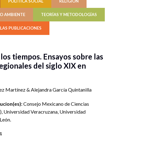
POLÍTICA SOCIAL
RELIGIÓN
IO AMBIENTE
TEORÍAS Y METODOLOGÍAS
LAS PUBLICACIONES
 los tiempos. Ensayos sobre las
egionales del siglo XIX en
ez Martínez
&
Alejandra García Quintanilla
tucion(es):
Consejo Mexicano de Ciencias
)
,
Universidad Veracruzana
,
Universidad
León
.
4