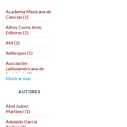
Academia Mexicana de
Ciencias (1)
Altres Costa-Amic
Editores (1)
AM (2)
Anthropos (1)
Asociación
Latinoamericana de
Sociología (1)
Mostrar más
Asociación Mexicana
de Ciencias Políticas (1)
AUTORES
Autodeterminación (1)
Abel Juárez
Benemérita Universidad
Martínez (1)
Autónoma de Puebla (2)
Adelaido García
Benemérita y
Andres (1)