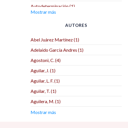
Autodeterminación (1)
Mostrar más
Benemérita Universidad Autónoma de
Puebla (2)
AUTORES
Benemérita y Centenaria Escuela Normal del
Estado (1)
Abel Juárez Martínez (1)
Biblos (1)
Adelaido García Andres (1)
Bonilla Artigas Editores (2)
Agostoni, C. (4)
BUAP (1)
Aguilar, J. (1)
CEIICH (1)
Aguilar, L. F. (1)
Centre de Recherches Interdisciplinaires sur
Aguilar, T. (1)
les Mondes Ibériques Contemporains (1)
Aguilera, M. (1)
Centro de Investigación y Docencia
Económicas (3)
Aguirre Lora, M. E. (1)
Mostrar más
Centro de Investigaciones Interdisciplinarias
Agustín Herrera Reyes (1)
en Ciencias y Humanidades (CEIICH) (1)