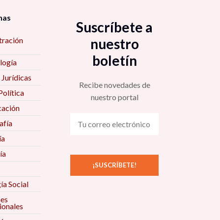
nas
Suscríbete a
tración
nuestro
boletín
logía
 Jurídicas
Recibe novedades de
Política
nuestro portal
ación
fía
ía
ía
ía Social
nes
ionales