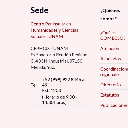
Aikin Araluce, O. (1)
Sede
Centro de Investigaciones Interdisciplinarias
¿Quiénes
en Humanidades (CIIH) (2)
Alain Basail Rodríguez (17)
somos?
Centro Peninsular en
Centro de Investigaciones y Docencia
Alarcón Menchaca, L. (3)
Económicas (4)
Humanidades y Ciencias
¿Qué es
Alcántara Bojorge, D. (2)
Sociales, UNAM
COMECSO?
Centro de Investigaciones y Estudios de
Género (5)
Alcántara, A. (1)
CEPHCIS - UNAM
Afiliación
Ex Sanatorio Rendón Peniche
Centro Peninsular en Humanidades y Ciencias
Alcántara, E. (2)
Asociados
Sociales (CEPHCIS)) (1)
C. 43 SN, Industrial, 97150
Alejandra García Quintanilla (1)
Mérida, Yuc.
Coordinacion
Centro Regional de Investigaciones
regionales
Alejandra Valdés Teja (1)
Multidisciplinarias (CRIM) (1)
+52 (999) 922 8446 al
Directorio
Tel.:
49
Alejandro Canales Sánchez (1)
CIAD (1)
Ext: 1203
Estatutos
Alejandro Monsiváis (2)
(Horario de 9:00 -
CIALC (1)
14:30 horas)
Publicaciones
Alfredo Andrade (1)
CISAN (7)
Alfredo Hualde (4)
CLACSO (1)
Alí Ruiz Coronel (1)
CMDPDH (1)