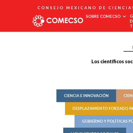
CONSEJO MEXICANO DE CIENCIA
G
SOBRE COMECSO
D
T
Afiliación
Asociados
Directorio
Estatutos
Los científicos soc
Fundadores
Publicaciones
Comité Editorial
Boletín
CIENCIA E INNOVACIÓN
CIEN
DESPLAZAMIENTO FORZADO I
GOBIERNO Y POLÍTICAS P