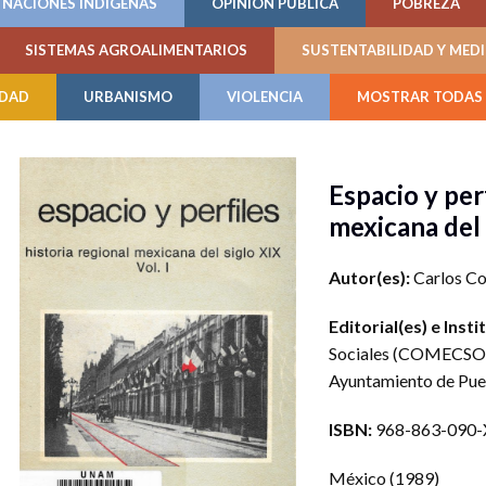
NACIONES INDÍGENAS
OPINIÓN PÚBLICA
POBREZA
SISTEMAS AGROALIMENTARIOS
SUSTENTABILIDAD Y MED
IDAD
URBANISMO
VIOLENCIA
MOSTRAR TODAS 
Espacio y perf
mexicana del
Autor(es):
Carlos Co
Editorial(es) e Insti
Sociales (COMECSO
Ayuntamiento de Pue
ISBN:
968-863-090-
México
(1989)