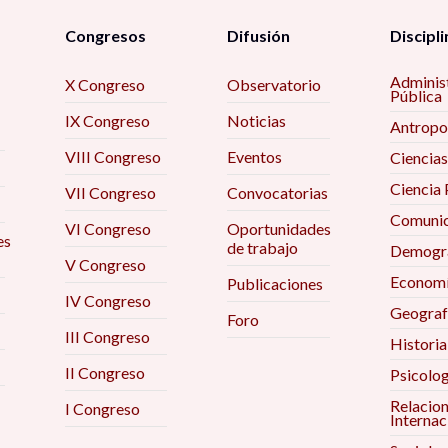
Congresos
Difusión
Discipli
Adminis
X Congreso
Observatorio
Pública
IX Congreso
Noticias
Antropo
VIII Congreso
Eventos
Ciencias
Ciencia 
VII Congreso
Convocatorias
Comunic
VI Congreso
Oportunidades
es
de trabajo
Demogra
V Congreso
Econom
Publicaciones
IV Congreso
Geograf
Foro
III Congreso
Historia
II Congreso
Psicolog
Relacio
I Congreso
Internac