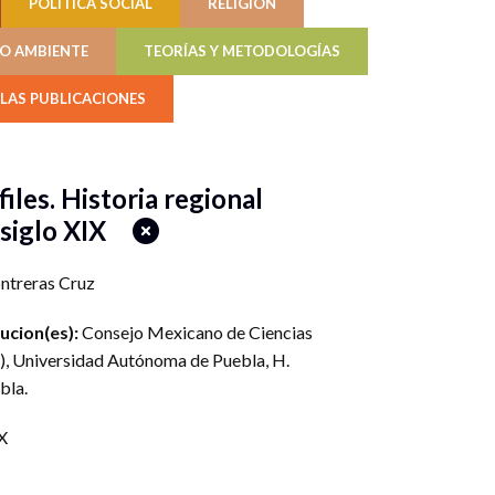
POLÍTICA SOCIAL
RELIGIÓN
IO AMBIENTE
TEORÍAS Y METODOLOGÍAS
LAS PUBLICACIONES
iles. Historia regional
 siglo XIX
ntreras Cruz
tucion(es):
Consejo Mexicano de Ciencias
)
,
Universidad Autónoma de Puebla
,
H.
bla
.
X