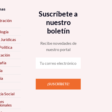
nas
Suscríbete a
tración
nuestro
boletín
logía
 Jurídicas
Recibe novedades de
Política
nuestro portal
ación
fía
ía
ía
ía Social
nes
ionales