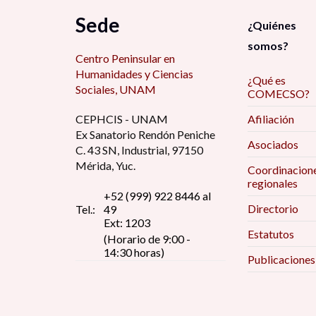
Aikin Araluce, O. (1)
Sede
Centro de Investigaciones Interdisciplinarias
¿Quiénes
en Humanidades (CIIH) (2)
Alain Basail Rodríguez (17)
somos?
Centro Peninsular en
Centro de Investigaciones y Docencia
Alarcón Menchaca, L. (3)
Económicas (4)
Humanidades y Ciencias
¿Qué es
Alcántara Bojorge, D. (2)
Sociales, UNAM
COMECSO?
Centro de Investigaciones y Estudios de
Género (5)
Alcántara, A. (1)
CEPHCIS - UNAM
Afiliación
Ex Sanatorio Rendón Peniche
Centro Peninsular en Humanidades y Ciencias
Alcántara, E. (2)
Asociados
Sociales (CEPHCIS)) (1)
C. 43 SN, Industrial, 97150
Alejandra García Quintanilla (1)
Mérida, Yuc.
Coordinacion
Centro Regional de Investigaciones
regionales
Alejandra Valdés Teja (1)
Multidisciplinarias (CRIM) (1)
+52 (999) 922 8446 al
Directorio
Tel.:
49
Alejandro Canales Sánchez (1)
CIAD (1)
Ext: 1203
Estatutos
Alejandro Monsiváis (2)
(Horario de 9:00 -
CIALC (1)
14:30 horas)
Publicaciones
Alfredo Andrade (1)
CISAN (7)
Alfredo Hualde (4)
CLACSO (1)
Alí Ruiz Coronel (1)
CMDPDH (1)