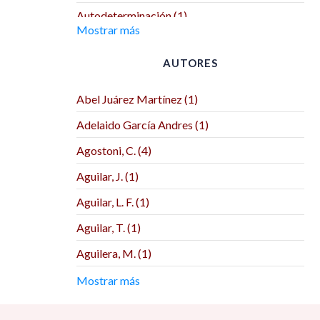
Autodeterminación (1)
Mostrar más
Benemérita Universidad Autónoma de
Puebla (2)
AUTORES
Benemérita y Centenaria Escuela Normal del
Estado (1)
Abel Juárez Martínez (1)
Biblos (1)
Adelaido García Andres (1)
Bonilla Artigas Editores (2)
Agostoni, C. (4)
BUAP (1)
Aguilar, J. (1)
CEIICH (1)
Aguilar, L. F. (1)
Centre de Recherches Interdisciplinaires sur
Aguilar, T. (1)
les Mondes Ibériques Contemporains (1)
Aguilera, M. (1)
Centro de Investigación y Docencia
Económicas (3)
Aguirre Lora, M. E. (1)
Mostrar más
Centro de Investigaciones Interdisciplinarias
Agustín Herrera Reyes (1)
en Ciencias y Humanidades (CEIICH) (1)