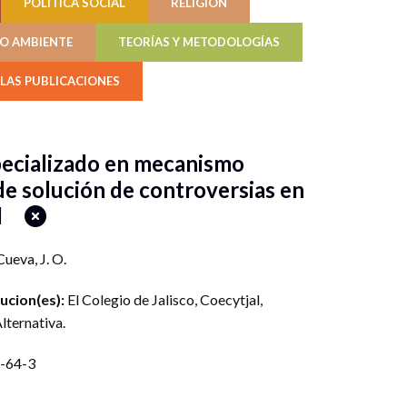
POLÍTICA SOCIAL
RELIGIÓN
IO AMBIENTE
TEORÍAS Y METODOLOGÍAS
LAS PUBLICACIONES
pecializado en mecanismo
de solución de controversias en
nal
ueva, J. O.
tucion(es):
El Colegio de Jalisco
,
Coecytjal
,
Alternativa
.
-64-3