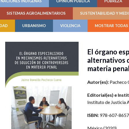
NACIONES INDÍGENAS
OPINIÓN PÚBLICA
POBREZA
SISTEMAS AGROALIMENTARIOS
SUSTENTABILIDAD Y MED
IDAD
URBANISMO
VIOLENCIA
MOSTRAR TODAS 
El órgano es
alternativos 
materia pe
Autor(es):
Pacheco C
Editorial(es) e Insti
Instituto de Justicia 
ISBN:
978-607-8657
México
(2020)