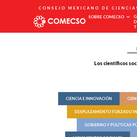
CONSEJO MEXICANO DE CIENCIA
G
SOBRE COMECSO
D
T
Afiliación
Asociados
Directorio
Estatutos
Los científicos soc
Fundadores
Publicaciones
Comité Editorial
Boletín
CIENCIA E INNOVACIÓN
CIEN
DESPLAZAMIENTO FORZADO I
GOBIERNO Y POLÍTICAS P