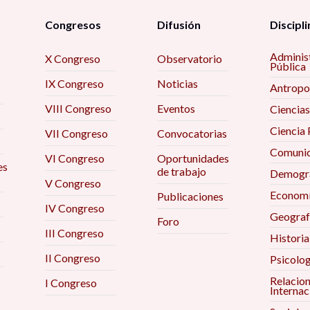
Congresos
Difusión
Discipli
Adminis
X Congreso
Observatorio
Pública
IX Congreso
Noticias
Antropo
VIII Congreso
Eventos
Ciencias
Ciencia 
VII Congreso
Convocatorias
Comunic
VI Congreso
Oportunidades
es
de trabajo
Demogra
V Congreso
Econom
Publicaciones
IV Congreso
Geograf
Foro
III Congreso
Historia
II Congreso
Psicolog
Relacio
I Congreso
Internac