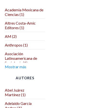
Academia Mexicana de
Ciencias (1)
Altres Costa-Amic
Editores (1)
AM (2)
Anthropos (1)
Asociación
Latinoamericana de
Sociología (1)
Mostrar más
Asociación Mexicana
de Ciencias Políticas (1)
AUTORES
Autodeterminación (1)
Abel Juárez
Benemérita Universidad
Martínez (1)
Autónoma de Puebla (2)
Adelaido García
Benemérita y
Andres (1)