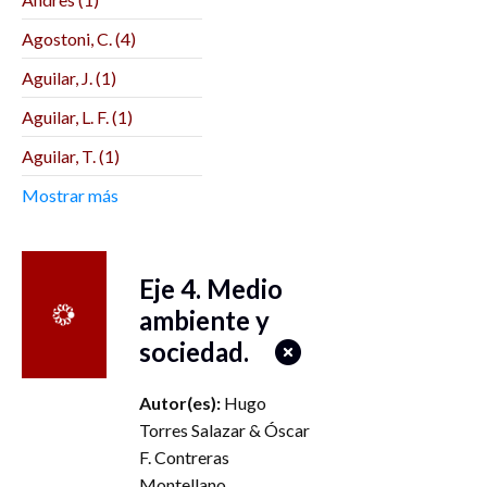
Centenaria Escuela
Normal del Estado (1)
Agostoni, C. (4)
Biblos (1)
Aguilar, J. (1)
Bonilla Artigas
Aguilar, L. F. (1)
Editores (2)
Aguilar, T. (1)
BUAP (1)
Aguilera, M. (1)
Mostrar más
CEIICH (1)
Aguirre Lora, M. E. (1)
Centre de Recherches
Interdisciplinaires sur
Agustín Herrera
Eje 4. Medio
les Mondes Ibériques
Reyes (1)
Contemporains (1)
ambiente y
Aikin Araluce, O. (1)
sociedad.
Centro de Investigación
Alain Basail
y Docencia
Rodríguez (17)
Económicas (3)
Autor(es):
Hugo
Torres Salazar
&
Óscar
Alarcón Menchaca,
Centro de
L. (3)
Investigaciones
F. Contreras
Interdisciplinarias en
Montellano