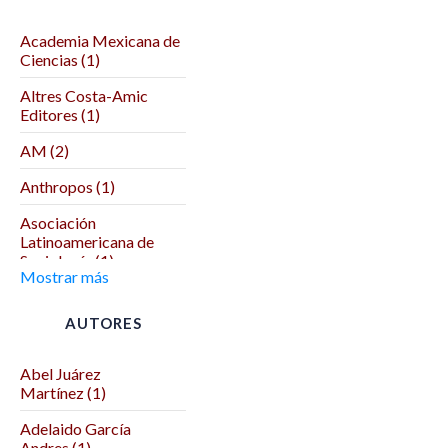
Academia Mexicana de
Ciencias (1)
Altres Costa-Amic
Editores (1)
AM (2)
Anthropos (1)
Asociación
Latinoamericana de
Sociología (1)
Mostrar más
Asociación Mexicana
de Ciencias Políticas (1)
AUTORES
Autodeterminación (1)
Abel Juárez
Benemérita Universidad
Martínez (1)
Autónoma de Puebla (2)
Adelaido García
Benemérita y
Andres (1)