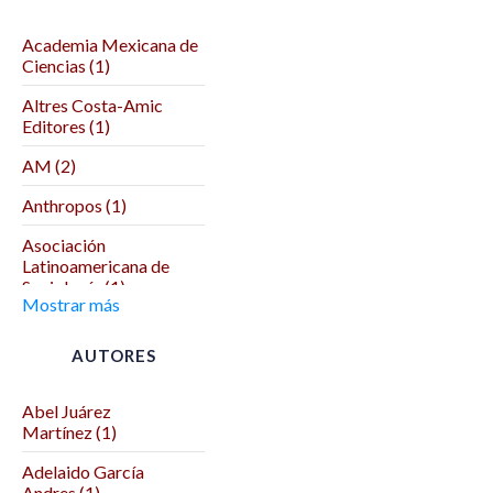
Academia Mexicana de
Ciencias (1)
Altres Costa-Amic
Editores (1)
AM (2)
Anthropos (1)
Asociación
Latinoamericana de
Sociología (1)
Mostrar más
Asociación Mexicana
de Ciencias Políticas (1)
AUTORES
Autodeterminación (1)
Abel Juárez
Benemérita Universidad
Martínez (1)
Autónoma de Puebla (2)
Adelaido García
Benemérita y
Andres (1)