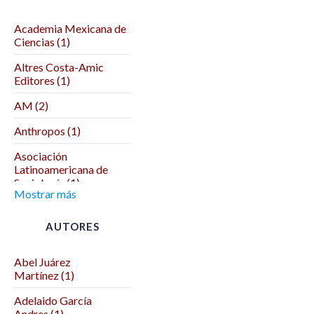
Academia Mexicana de
Ciencias (1)
Altres Costa-Amic
Editores (1)
AM (2)
Anthropos (1)
Asociación
Latinoamericana de
Sociología (1)
Mostrar más
Asociación Mexicana
de Ciencias Políticas (1)
AUTORES
Autodeterminación (1)
Abel Juárez
Benemérita Universidad
Martínez (1)
Autónoma de Puebla (2)
Adelaido García
Benemérita y
Andres (1)