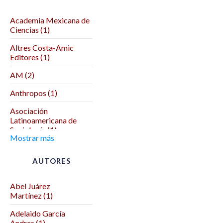
Academia Mexicana de
Ciencias (1)
Altres Costa-Amic
Editores (1)
AM (2)
Anthropos (1)
Asociación
Latinoamericana de
Sociología (1)
Mostrar más
Asociación Mexicana
de Ciencias Políticas (1)
AUTORES
Autodeterminación (1)
Abel Juárez
Benemérita Universidad
Martínez (1)
Autónoma de Puebla (2)
Adelaido García
Benemérita y
Andres (1)