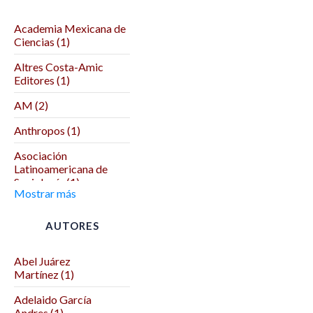
Academia Mexicana de
Ciencias (1)
Altres Costa-Amic
Editores (1)
AM (2)
Anthropos (1)
Asociación
Latinoamericana de
Sociología (1)
Mostrar más
Asociación Mexicana
de Ciencias Políticas (1)
AUTORES
Autodeterminación (1)
Abel Juárez
Benemérita Universidad
Martínez (1)
Autónoma de Puebla (2)
Adelaido García
Benemérita y
Andres (1)