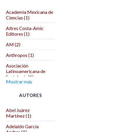
Academia Mexicana de
Ciencias (1)
Altres Costa-Amic
Editores (1)
AM (2)
Anthropos (1)
Asociación
Latinoamericana de
Sociología (1)
Mostrar más
Asociación Mexicana
de Ciencias Políticas (1)
AUTORES
Autodeterminación (1)
Abel Juárez
Benemérita Universidad
Martínez (1)
Autónoma de Puebla (2)
Adelaido García
Benemérita y
Andres (1)