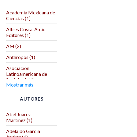
Academia Mexicana de
Ciencias (1)
Altres Costa-Amic
Editores (1)
AM (2)
Anthropos (1)
Asociación
Latinoamericana de
Sociología (1)
Mostrar más
Asociación Mexicana
de Ciencias Políticas (1)
AUTORES
Autodeterminación (1)
Abel Juárez
Benemérita Universidad
Martínez (1)
Autónoma de Puebla (2)
Adelaido García
Benemérita y
Andres (1)