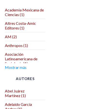
Academia Mexicana de
Ciencias (1)
Altres Costa-Amic
Editores (1)
AM (2)
Anthropos (1)
Asociación
Latinoamericana de
Sociología (1)
Mostrar más
Asociación Mexicana
de Ciencias Políticas (1)
AUTORES
Autodeterminación (1)
Abel Juárez
Benemérita Universidad
Martínez (1)
Autónoma de Puebla (2)
Adelaido García
Benemérita y
Andres (1)