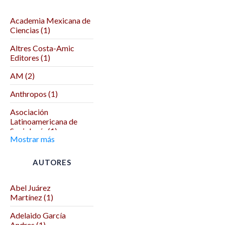
Academia Mexicana de
Ciencias (1)
Altres Costa-Amic
Editores (1)
AM (2)
Anthropos (1)
Asociación
Latinoamericana de
Sociología (1)
Mostrar más
Asociación Mexicana
de Ciencias Políticas (1)
AUTORES
Autodeterminación (1)
Abel Juárez
Benemérita Universidad
Martínez (1)
Autónoma de Puebla (2)
Adelaido García
Benemérita y
Andres (1)