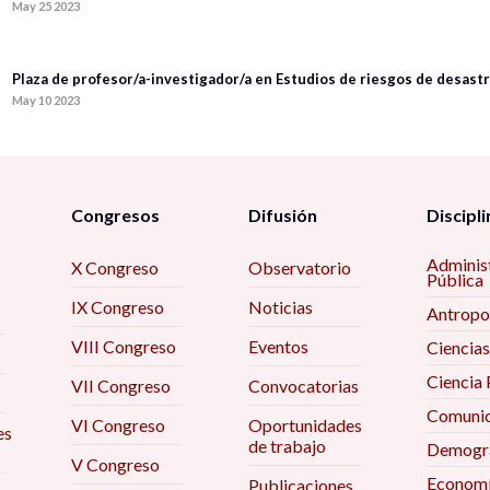
May 25 2023
Plaza de profesor/a-investigador/a en Estudios de riesgos de desastr
May 10 2023
Congresos
Difusión
Discipli
Adminis
X Congreso
Observatorio
Pública
IX Congreso
Noticias
Antropo
VIII Congreso
Eventos
Ciencias
Ciencia 
VII Congreso
Convocatorias
Comunic
VI Congreso
Oportunidades
es
de trabajo
Demogra
V Congreso
Econom
Publicaciones