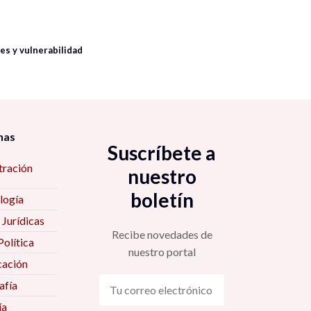
es y vulnerabilidad
nas
Suscríbete a
tración
nuestro
boletín
logía
 Jurídicas
Recibe novedades de
Política
nuestro portal
ación
fía
ía