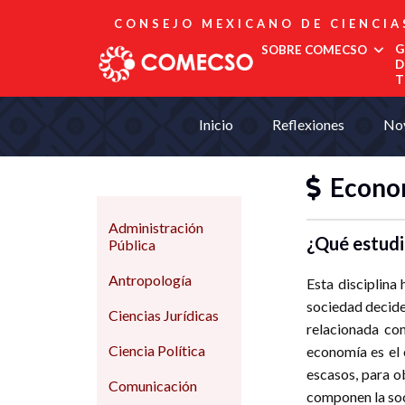
CONSEJO MEXICANO DE CIENCIA
G
SOBRE COMECSO
D
T
Afiliación
Inicio
Reflexiones
No
Asociados
Directorio
Econo
Estatutos
Fundadores
Publicaciones
Administración
¿Qué estudi
Comité Editorial
Pública
Boletín
Antropología
Esta disciplina
sociedad decide 
Ciencias Jurídicas
relacionada con
Ciencia Política
economía es el 
escasos, para o
Comunicación
componen la soc