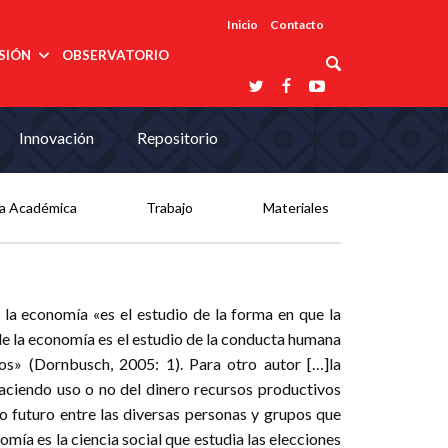
Inicio
Contacto
SIÓN
OBSERVATORIO
Asociaciones
Innovación
Repositorio
udios
profesionales
onales
Grupos de
Reconoce
arrollo
trabajo
ar
La UDUALC
rcultural
os
A La
a Académica
Trabajo
Materiales
Redes
Universidad
cación
temáticas
De México
odología
Laboratorios
tico
En Su 475
as ciencias
Aniversario
nacionales
ales
Entidades
afines
d pública
e la economía «es el estudio de la forma en que la
ajo social
 de la economía es el estudio de la conducta humana
ismo
ios» (Dornbusch, 2005: 1). Para otro autor […]la
haciendo uso o no del dinero recursos productivos
o futuro entre las diversas personas y grupos que
ía es la ciencia social que estudia las elecciones