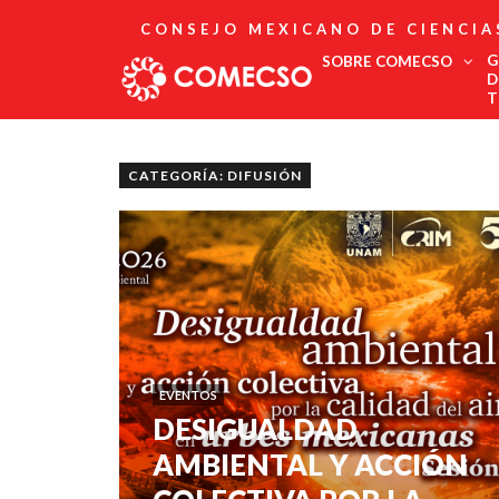
CONSEJO MEXICANO DE CIENCIA
G
SOBRE COMECSO
D
T
Afiliación
Asociados
CATEGORÍA: DIFUSIÓN
Directorio
Estatutos
Fundadores
Publicaciones
Comité Editorial
Boletín
EVENTOS
DESIGUALDAD
AMBIENTAL Y ACCIÓN