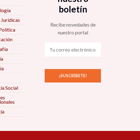
boletín
logía
 Jurídicas
Recibe novedades de
Política
nuestro portal
ación
fía
ía
ía
ía Social
nes
ionales
ía