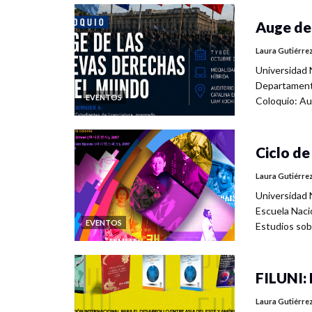
Auge de
Laura Gutiérre
Universidad 
Departamento
EVENTOS
Coloquio: Au
Ciclo de
Laura Gutiérre
Universidad 
Escuela Naci
EVENTOS
Estudios sob
FILUNI:
Laura Gutiérre