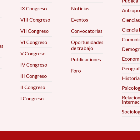
Pública
IX Congreso
Noticias
Antropo
VIII Congreso
Eventos
Ciencias
Ciencia 
VII Congreso
Convocatorias
Comunic
VI Congreso
Oportunidades
es
de trabajo
Demogra
V Congreso
Econom
Publicaciones
IV Congreso
Geograf
Foro
III Congreso
Historia
II Congreso
Psicolog
Relacio
I Congreso
Internac
Sociolog