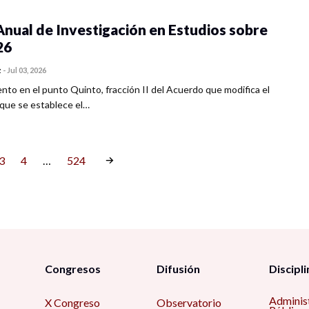
nual de Investigación en Estudios sobre
26
z
-
Jul 03, 2026
to en el punto Quinto, fracción II del Acuerdo que modifica el
l que se establece el…
3
4
…
524
Congresos
Difusión
Discipli
Adminis
X Congreso
Observatorio