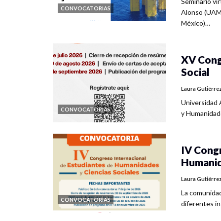
Seminario vi
CONVOCATORIAS
Alonso (UAM,
México)…
XV Cong
Social
Laura Gutiérre
Universidad 
CONVOCATORIAS
y Humanidade
IV Congr
Humanid
Laura Gutiérre
La comunidad 
CONVOCATORIAS
diferentes i