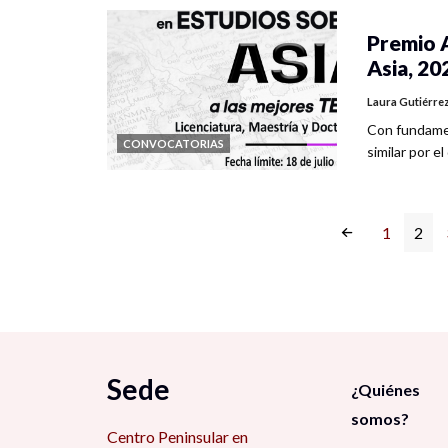
Premio A
Asia, 20
Laura Gutiérre
Con fundamen
CONVOCATORIAS
similar por e
1
2
Sede
¿Quiénes
somos?
Centro Peninsular en