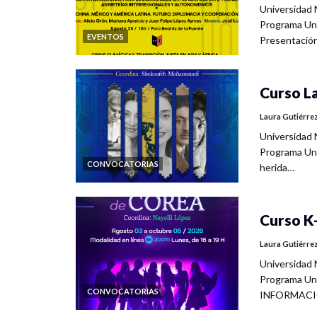
Universidad 
Programa Uni
EVENTOS
Presentación
Curso La
Laura Gutiérre
Universidad 
Programa Uni
CONVOCATORIAS
herida…
Curso K-
Laura Gutiérre
Universidad 
Programa Uni
CONVOCATORIAS
INFORMACI