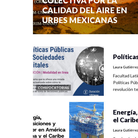
COLECTIVA POR LA
CALIDAD DEL AIRE EN
URBES MEXICANAS
0 veces compartido
400 vistas
Política
Laura Gutiérre
Facultad Lat
Políticas Pú
CONVOCATORIAS
revolución t
Energía,
el Carib
Laura Gutiérre