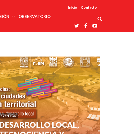
Inicio
Contacto
SIÓN
OBSERVATORIO
Asociaciones
udios
profesionales
onales
Grupos de
Reconoce
arrollo
trabajo
ar
La UDUALC
rcultural
os
A La
Redes
Universidad
cación
temáticas
De México
odología
Laboratorios
tico
En Su 475
as ciencias
Aniversario
nacionales
ales
Entidades
afines
d pública
ajo social
ismo
EVENTOS
DESARROLLO LOCAL,