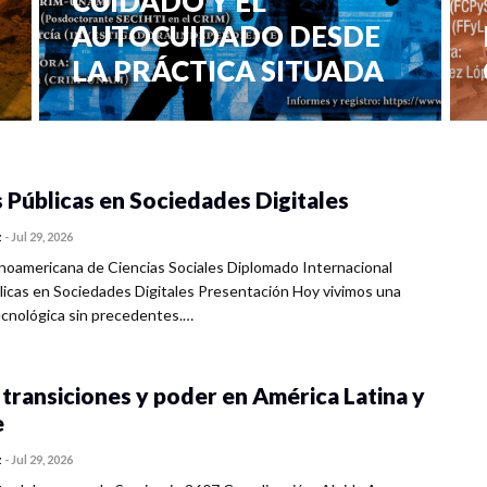
CUIDADO Y EL
AUTOCUIDADO DESDE
LA PRÁCTICA SITUADA
0 veces compartido
405 vistas
s Públicas en Sociedades Digitales
z
-
Jul 29, 2026
inoamericana de Ciencias Sociales Diplomado Internacional
blicas en Sociedades Digitales Presentación Hoy vivimos una
ecnológica sin precedentes.…
 transiciones y poder en América Latina y
e
z
-
Jul 29, 2026