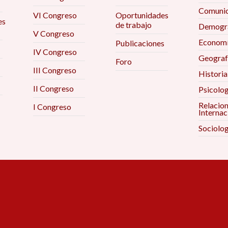
Comunic
VI Congreso
Oportunidades
es
de trabajo
Demogra
V Congreso
Econom
Publicaciones
IV Congreso
Geograf
Foro
III Congreso
Historia
II Congreso
Psicolog
Relacio
I Congreso
Internac
Sociolog