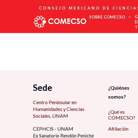
CONSEJO MEXICANO DE CIENCIA
G
SOBRE COMECSO
D
T
Afiliación
Asociados
Directorio
Estatutos
Fundadores
Publicaciones
Comité Editorial
Sede
¿Quiénes
Boletín
somos?
Centro Peninsular en
Humanidades y Ciencias
¿Qué es
Sociales, UNAM
COMECSO?
CEPHCIS - UNAM
Afiliación
Ex Sanatorio Rendón Peniche