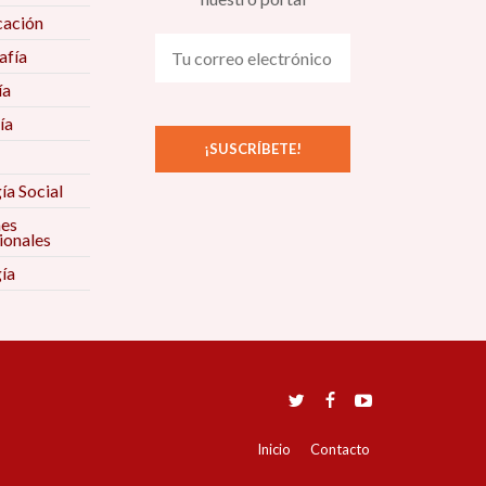
ación
fía
ía
ía
ía Social
nes
ionales
ía
Inicio
Contacto