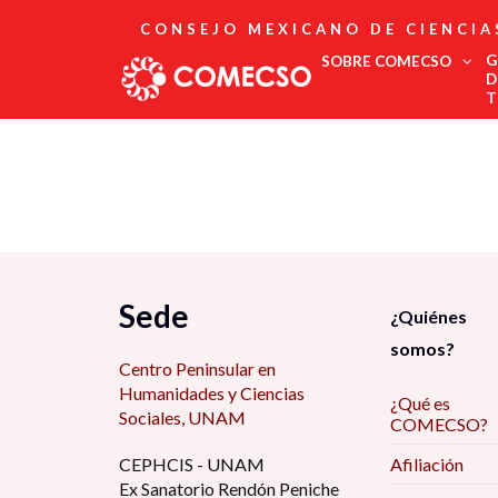
CONSEJO MEXICANO DE CIENCIA
G
SOBRE COMECSO
D
T
Afiliación
Asociados
Directorio
Estatutos
Fundadores
Publicaciones
Comité Editorial
Sede
¿Quiénes
Boletín
somos?
Centro Peninsular en
Humanidades y Ciencias
¿Qué es
Sociales, UNAM
COMECSO?
CEPHCIS - UNAM
Afiliación
Ex Sanatorio Rendón Peniche