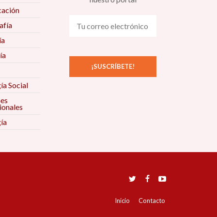
ación
fía
ía
ía
ía Social
nes
ionales
ía
Inicio
Contacto