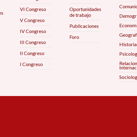
Comunic
VI Congreso
Oportunidades
es
de trabajo
Demogra
V Congreso
Econom
Publicaciones
IV Congreso
Geograf
Foro
III Congreso
Historia
II Congreso
Psicolog
Relacio
I Congreso
Internac
Sociolog