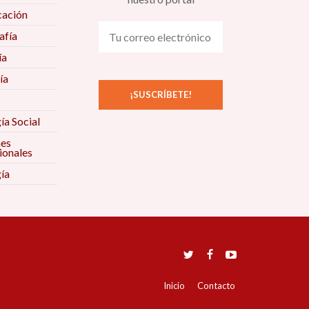
ación
fía
ía
ía
ía Social
nes
ionales
ía
Inicio
Contacto