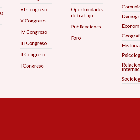
Comunic
VI Congreso
Oportunidades
es
de trabajo
Demogra
V Congreso
Econom
Publicaciones
IV Congreso
Geograf
Foro
III Congreso
Historia
II Congreso
Psicolog
Relacio
I Congreso
Internac
Sociolog