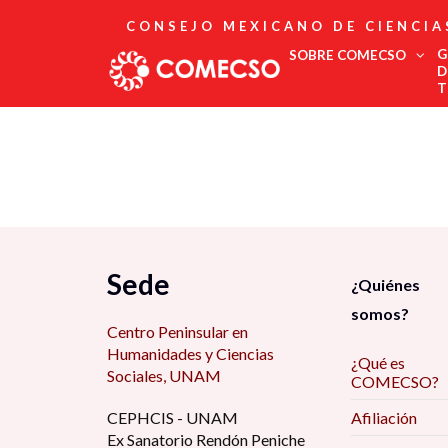
CONSEJO MEXICANO DE CIENCIA
G
SOBRE COMECSO
D
T
Afiliación
Asociados
Directorio
Estatutos
Fundadores
Publicaciones
Comité Editorial
Sede
¿Quiénes
Boletín
somos?
Centro Peninsular en
Humanidades y Ciencias
¿Qué es
Sociales, UNAM
COMECSO?
CEPHCIS - UNAM
Afiliación
Ex Sanatorio Rendón Peniche