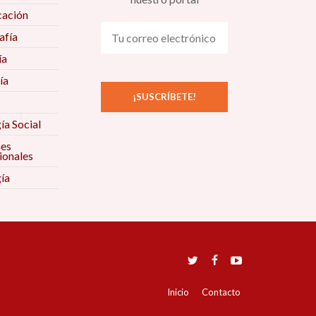
ación
fía
ía
ía
ía Social
nes
ionales
ía
Inicio
Contacto