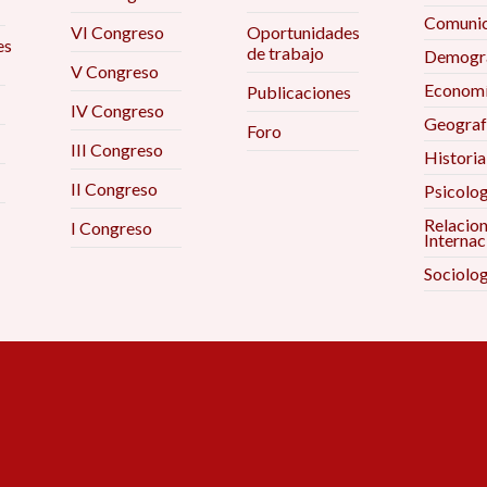
Comunic
VI Congreso
Oportunidades
es
de trabajo
Demogra
V Congreso
Econom
Publicaciones
IV Congreso
Geograf
Foro
III Congreso
Historia
II Congreso
Psicolog
Relacio
I Congreso
Internac
Sociolog