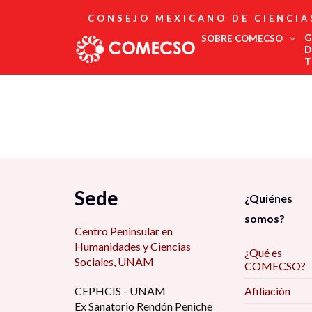
CONSEJO MEXICANO DE CIENCIA
G
SOBRE COMECSO
D
T
Afiliación
Asociados
Directorio
Estatutos
Fundadores
Publicaciones
Comité Editorial
Sede
¿Quiénes
Boletín
somos?
Centro Peninsular en
Humanidades y Ciencias
¿Qué es
Sociales, UNAM
COMECSO?
CEPHCIS - UNAM
Afiliación
Ex Sanatorio Rendón Peniche